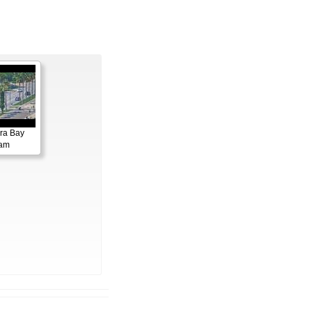
ora Bay
cam