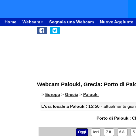
Home
Webcam
Segnala una Webcam
Nuove Aggiunte
Webcam Palouki, Grecia: Porto di Pal
>
Europa
>
Grecia
>
Palouki
L'ora locale a Palouki: 15:50
- attualmente giorn
Porto di Palouki
:
Cl
Oggi
Ieri
7.8.
6.8.
5.