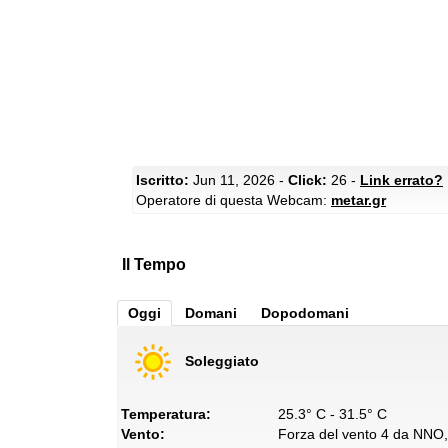
Iscritto:
Jun 11, 2026 -
Click:
26 -
Link errato?
Operatore di questa Webcam:
metar.gr
Il Tempo
Oggi
Domani
Dopodomani
Soleggiato
Temperatura:
25.3° C - 31.5° C
Vento:
Forza del vento 4 da NNO, 