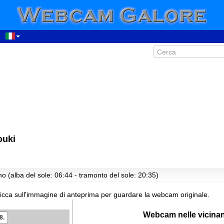
00:35
ouki
01:35
02:35
03:35
o (alba del sole: 06:44 - tramonto del sole: 20:35)
04:35
05:35
icca sull'immagine di anteprima per guardare la webcam originale.
06:35
Webcam nelle vicina
8.
07:35