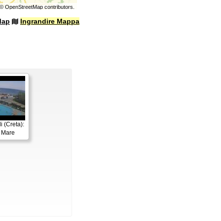
©
OpenStreetMap
contributors.
Map
Ingrandire Mappa
 (Creta):
l Mare