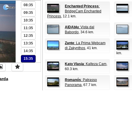
08:35
Enchanted Princess
:
BridgeCam Enchanted
09:35
Princess
, 12.1 km.
10:35
AIDAblu
: Vista dal
11:35
Babordo
, 34.6 km.
12:35
Zante
: La Prima Webcam
13:35
di Zakynthos
, 41 km.
14:35
km.
15:35
Kato Vlasia
: Kalteza Cam
,
60.3 km.
arda
Romanós
: Patrasso
Panorama
, 67.7 km.