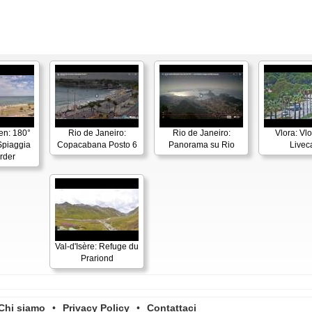
en: 180°
Rio de Janeiro:
Rio de Janeiro:
Vlora: Vl
piaggia
Copacabana Posto 6
Panorama su Rio
Live
rder
Val-d'Isère: Refuge du
Prariond
Chi siamo
•
Privacy Policy
•
Contattaci