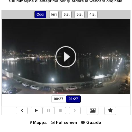
sull'immagine di anteprima per guardare la webcam originale.
Oggi
Ieri
6.8.
5.8.
4.8.
00:27
01:27
Mappa
Fullscreen
Guarda