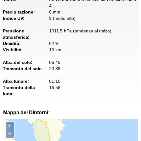
4
Precipitazione:
0 mm
Indice UV:
9 (molto alto)
Pressione
1011.5 hPa (tendenza al rialzo)
atmosferica:
Umidità:
62 %
Visibilità:
10 km
Alba del sole:
06:45
Tramonto del sole:
20:39
Alba lunare:
01:10
Tramonto della
16:58
luna:
Mappa dei Dintorni:
+
−