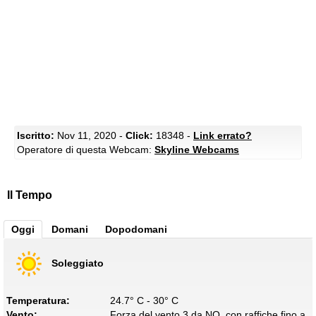
Iscritto:
Nov 11, 2020 -
Click:
18348 -
Link errato?
Operatore di questa Webcam:
Skyline Webcams
Il Tempo
Oggi
Domani
Dopodomani
Soleggiato
Temperatura:
24.7° C - 30° C
Vento:
Forza del vento 3 da NO, con raffiche fino a