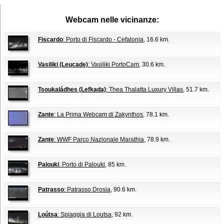
Webcam nelle vicinanze:
Fiscardo
: Porto di Fiscardo - Cefalonia
, 16.6 km.
Vasiliki (Leucade)
: Vasiliki PortoCam
, 30.6 km.
Tsoukaládhes (Lefkada)
: Thea Thalatta Luxury Villas
, 51.7 km.
Zante
: La Prima Webcam di Zakynthos
, 78.1 km.
Zante
: WWF Parco Nazionale Marathia
, 78.9 km.
Palouki
: Porto di Palouki
, 85 km.
Patrasso
: Patrasso Drosia
, 90.6 km.
Loútsa
: Spiaggia di Loutsa
, 92 km.