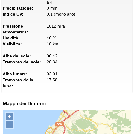
a 4
Precipitazione:
0 mm
Indice UV:
9.1 (molto alto)
Pressione
1012 hPa
atmosferica:
Umidità:
46 %
Visibilità:
10 km
Alba del sole:
06:42
Tramonto del sole:
20:34
Alba lunare:
02:01
Tramonto della
17:58
luna:
Mappa dei Dintorni:
+
−