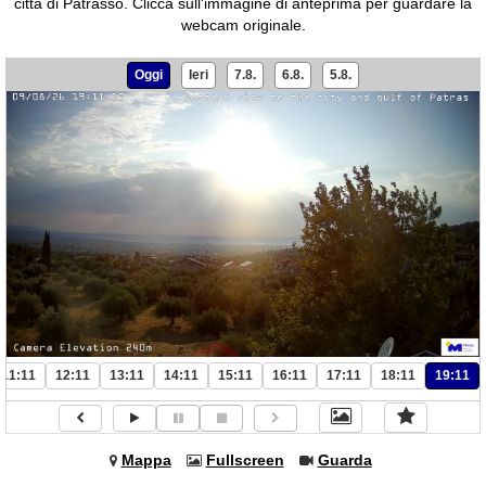
città di Patrasso.
Clicca sull'immagine di anteprima per guardare la
webcam originale.
Oggi
Ieri
7.8.
6.8.
5.8.
11:11
12:11
13:11
14:11
15:11
16:11
17:11
18:11
19:11
Mappa
Fullscreen
Guarda