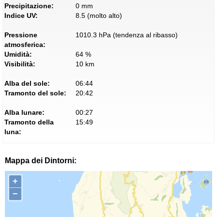
Precipitazione:
0 mm
Indice UV:
8.5 (molto alto)
Pressione
1010.3 hPa (tendenza al ribasso)
atmosferica:
Umidità:
64 %
Visibilità:
10 km
Alba del sole:
06:44
Tramonto del sole:
20:42
Alba lunare:
00:27
Tramonto della
15:49
luna:
Mappa dei Dintorni:
+
−