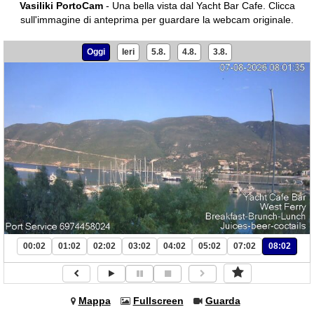
Vasiliki PortoCam
- Una bella vista dal Yacht Bar Cafe.
Clicca
sull'immagine di anteprima per guardare la webcam originale.
Oggi
Ieri
5.8.
4.8.
3.8.
00:02
01:02
02:02
03:02
04:02
05:02
07:02
08:02
Mappa
Fullscreen
Guarda