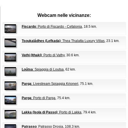
Webcam nelle vicinanze:
Fiscardo
: Porto di Fiscardo - Cefalonia
, 18.5 km.
Tsoukaládhes (Lefkada)
: Thea Thalatta Luxury Villas
, 23.1 km.
Vathi (Ithaki)
: Porto di Vathy
, 30.6 km.
Loútsa
: Spiaggia di Loutsa
, 62 km.
Parga
: Livestream Spiaggia Krioneri
, 75.1 km.
Parga
: Porto di Parga
, 75.4 km.
Lakka (Isola di Passo)
: Porto di Lakka
, 79.4 km.
Patrasso
: Patrasso Drosia
, 108.3 km.