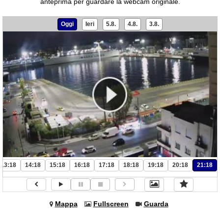
anteprima per guardare la webcam originale.
Oggi
Ieri
5.8.
4.8.
3.8.
13:18
14:18
15:18
16:18
17:18
18:18
19:18
20:18
21:18
Mappa
Fullscreen
Guarda