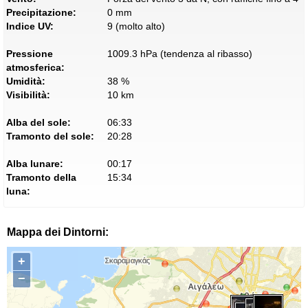
Precipitazione:
0 mm
Indice UV:
9 (molto alto)
Pressione
1009.3 hPa (tendenza al ribasso)
atmosferica:
Umidità:
38 %
Visibilità:
10 km
Alba del sole:
06:33
Tramonto del sole:
20:28
Alba lunare:
00:17
Tramonto della
15:34
luna:
Mappa dei Dintorni:
+
−