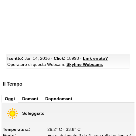
Iscritto:
Jun 14, 2016 -
Click:
18993 -
Link errato?
Operatore di questa Webcam:
Skyline Webcams
Il Tempo
Oggi
Domani
Dopodomani
Soleggiato
Temperatura:
26.2° C - 33.8° C
Vento:
Forza del vento 3 da N, con raffiche fino a 4