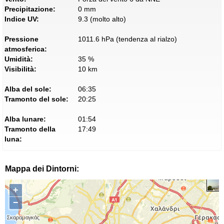
Precipitazione:
0 mm
Indice UV:
9.3 (molto alto)
Pressione
1011.6 hPa (tendenza al rialzo)
atmosferica:
Umidità:
35 %
Visibilità:
10 km
Alba del sole:
06:35
Tramonto del sole:
20:25
Alba lunare:
01:54
Tramonto della
17:49
luna:
Mappa dei Dintorni:
+
−