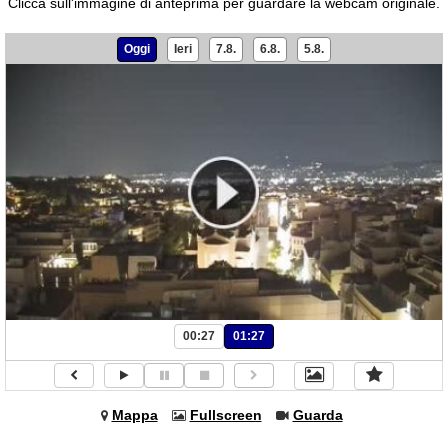
Clicca sull'immagine di anteprima per guardare la webcam originale.
Oggi
Ieri
7.8.
6.8.
5.8.
00:27
01:27
Mappa
Fullscreen
Guarda