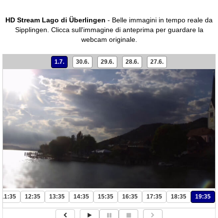
HD Stream Lago di Überlingen
- Belle immagini in tempo reale da
Sipplingen.
Clicca sull'immagine di anteprima per guardare la
webcam originale.
1.7.
30.6.
29.6.
28.6.
27.6.
11:35
12:35
13:35
14:35
15:35
16:35
17:35
18:35
19:35