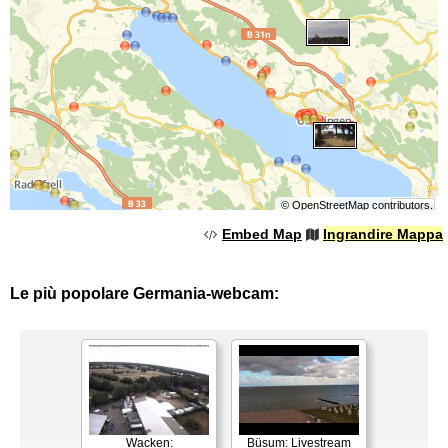
©
OpenStreetMap
contributors.
Embed Map
Ingrandire Mappa
Le più popolare Germania-webcam:
Wacken:
Büsum: Livestream