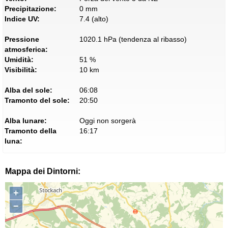
Precipitazione:
0 mm
Indice UV:
7.4 (alto)
Pressione
1020.1 hPa (tendenza al ribasso)
atmosferica:
Umidità:
51 %
Visibilità:
10 km
Alba del sole:
06:08
Tramonto del sole:
20:50
Alba lunare:
Oggi non sorgerà
Tramonto della
16:17
luna:
Mappa dei Dintorni:
+
−