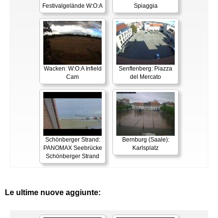
Festivalgelände W:O:A
Spiaggia
Wacken: W:O:A Infield
Senftenberg: Piazza
Cam
del Mercato
Schönberger Strand:
Bernburg (Saale):
PANOMAX Seebrücke
Karlsplatz
Schönberger Strand
Le ultime nuove aggiunte: