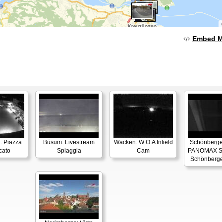
Embed 
: Piazza
Büsum: Livestream
Wacken: W:O:A Infield
Schönberger
cato
Spiaggia
Cam
PANOMAX S
Schönberge