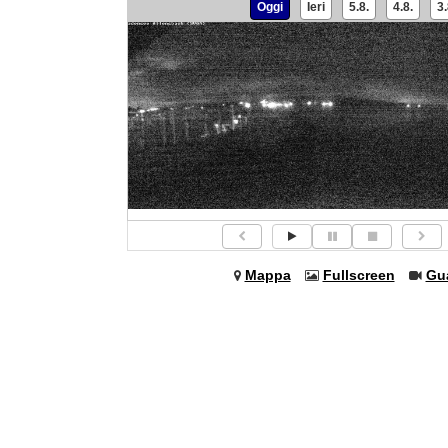
Oggi
Ieri
5.8.
4.8.
3.
Mappa
Fullscreen
Gu