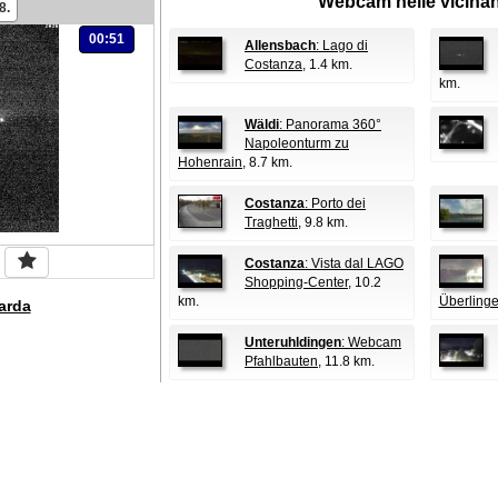
Webcam nelle vicina
8.
00:51
Allensbach
: Lago di
Costanza
, 1.4 km.
km.
Wäldi
: Panorama 360°
Napoleonturm zu
Hohenrain
, 8.7 km.
Costanza
: Porto dei
Traghetti
, 9.8 km.
Costanza
: Vista dal LAGO
Shopping-Center
, 10.2
km.
Überling
arda
Unteruhldingen
: Webcam
Pfahlbauten
, 11.8 km.