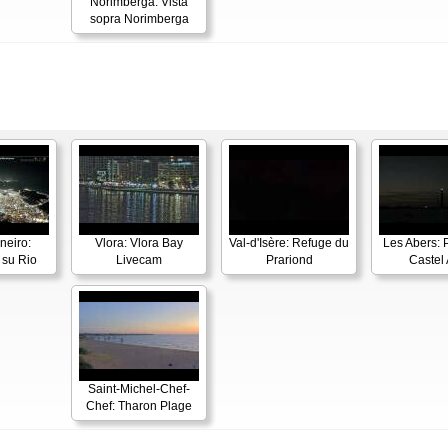
Norimberga: Vista
sopra Norimberga
neiro:
Vlora: Vlora Bay
Val-d'Isère: Refuge du
Les Abers: 
su Rio
Livecam
Prariond
Castel 
Saint-Michel-Chef-
Chef: Tharon Plage