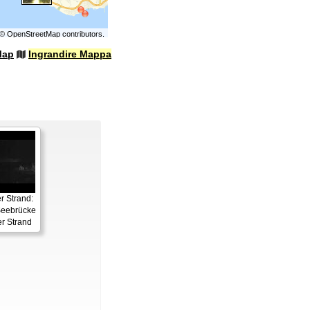
©
OpenStreetMap
contributors.
Map
Ingrandire Mappa
 Strand:
eebrücke
r Strand