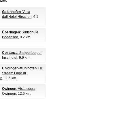
nze:
Gaienhofen
: Vista
dall'Hotel Hirschen
, 6.1
Überlingen
: Surfschule
Bodensee
, 9.2 km.
Costanza
: Steigenberger
Inselhotel
, 9.9 km.
Uhldingen-Mühlhofen
: HD
Stream Lago di
en
, 11.6 km.
Owingen
: Vista sopra
Owingen
, 12.6 km.