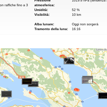
Pressione
1019.8 hPa (tendenza a
n raffiche fino a 3
atmosferica:
Umidità:
52 %
Visibilità:
10 km
Alba lunare:
Oggi non sorgerà
Tramonto della luna:
16:16