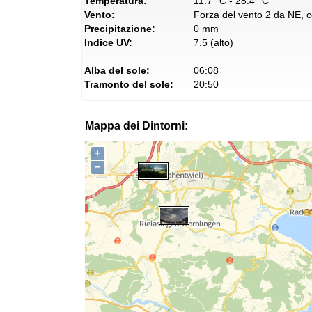
Temperatura:
11.7° C - 28.4° C
Vento:
Forza del vento 2 da NE, co
Precipitazione:
0 mm
Indice UV:
7.5 (alto)
Alba del sole:
06:08
Tramonto del sole:
20:50
Mappa dei Dintorni:
+
−