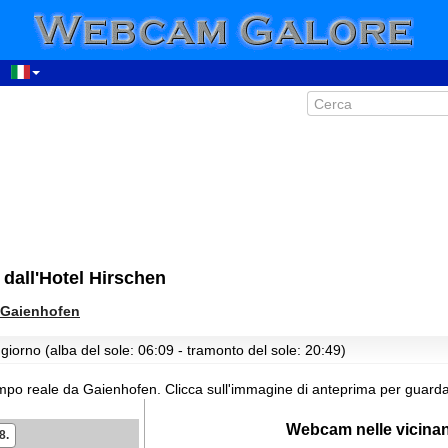
00:35
01:35
dall'Hotel Hirschen
02:35
03:35
Gaienhofen
04:35
giorno (alba del sole: 06:09 - tramonto del sole: 20:49)
05:35
06:35
empo reale da Gaienhofen.
Clicca sull'immagine di anteprima per guarda
07:35
Webcam nelle vicina
8.
08:35