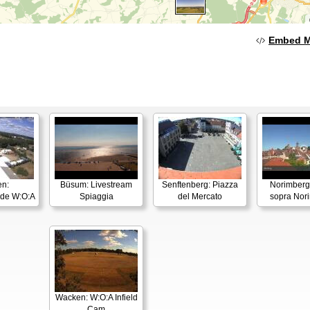
Embed 
n:
Büsum: Livestream
Senftenberg: Piazza
Norimberga
nde W:O:A
Spiaggia
del Mercato
sopra Nor
Wacken: W:O:A Infield
Cam