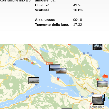
con raffiche fino a 3
atmosferica:
Umidità:
49 %
Visibilità:
10 km
Alba lunare:
00:18
Tramonto della luna:
17:32