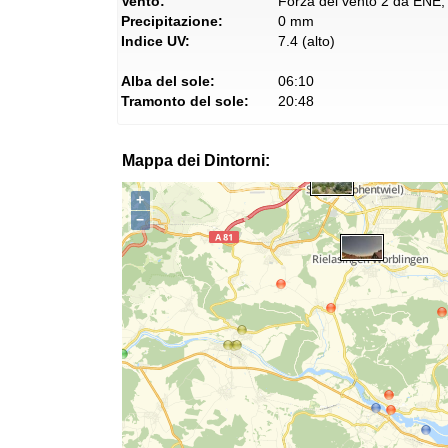
Vento:
Forza del vento 2 da ENE, 
Precipitazione:
0 mm
Indice UV:
7.4 (alto)
Alba del sole:
06:10
Tramonto del sole:
20:48
Mappa dei Dintorni:
+
−