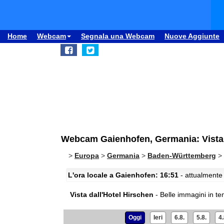
Home
Webcam
Segnala una Webcam
Nuove Aggiunte
Webcam Gaienhofen, Germania: Vista 
>
Europa
>
Germania
>
Baden-Württemberg
>
L'ora locale a Gaienhofen: 16:51
- attualmente 
Vista dall'Hotel Hirschen
- Belle immagini in t
Oggi
Ieri
6.8.
5.8.
4.