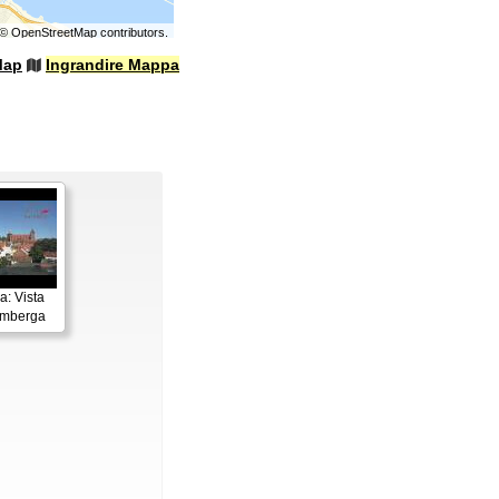
©
OpenStreetMap
contributors.
Map
Ingrandire Mappa
: Vista
imberga