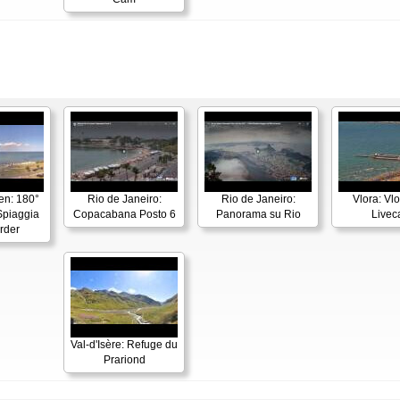
en: 180°
Rio de Janeiro:
Rio de Janeiro:
Vlora: Vl
piaggia
Copacabana Posto 6
Panorama su Rio
Live
rder
Val-d'Isère: Refuge du
Prariond