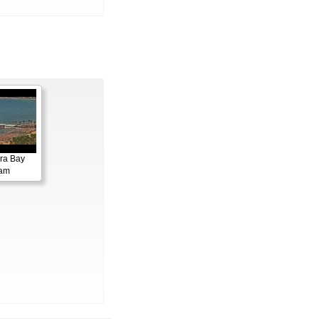
ora Bay
cam