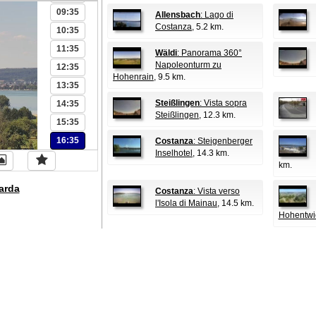
09:35
Allensbach
: Lago di
Costanza
, 5.2 km.
10:35
11:35
Wäldi
: Panorama 360°
Napoleonturm zu
12:35
Hohenrain
, 9.5 km.
13:35
Steißlingen
: Vista sopra
14:35
Steißlingen
, 12.3 km.
15:35
16:35
Costanza
: Steigenberger
Inselhotel
, 14.3 km.
km.
arda
Costanza
: Vista verso
l'Isola di Mainau
, 14.5 km.
Hohentwi