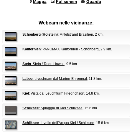
Mappa
Fullscreen
Guarda
Webcam nelle vicinanze:
Schönberg (Holstein)
: Mittelstrand Brasilien
, 2 km.
Kalifornien
: PANOMAX Kalifornien - Schönberg
, 2.9 km.
Stein
: Stein / Tatort Hawaii
, 9.5 km.
Laboe
: Livestream dal Marine-Ehrenmal
, 11.8 km.
Kiel
: Vista dal Leuchtturm Friedrichsort
, 14.8 km.
Schilksee
: Spiaggia di Kiel Schilksee
, 15.6 km.
Schilksee
: Livello dell'Acqua Kiel / Schilksee
, 15.8 km.