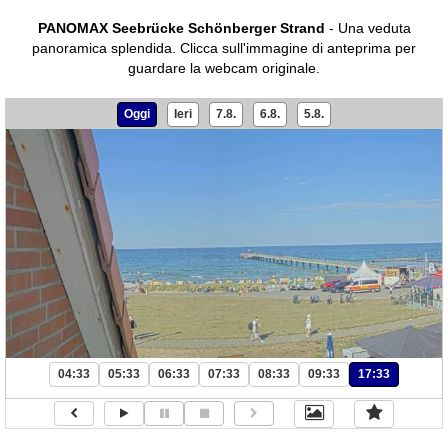
PANOMAX Seebrücke Schönberger Strand
- Una veduta
panoramica splendida.
Clicca sull'immagine di anteprima per
guardare la webcam originale.
Oggi
Ieri
7.8.
6.8.
5.8.
04:33
05:33
06:33
07:33
08:33
09:33
17:33