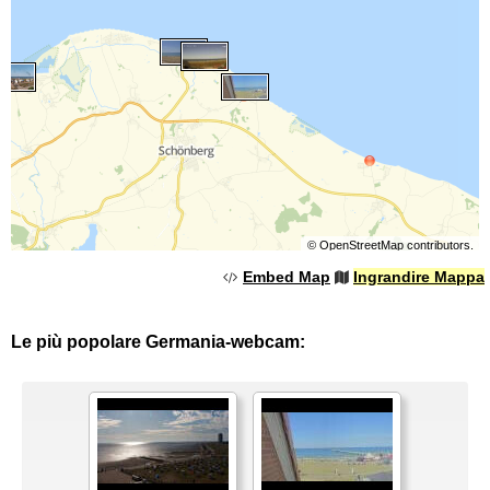
©
OpenStreetMap
contributors.
Embed Map
Ingrandire Mappa
Le più popolare Germania-webcam: