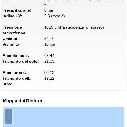
6
Precipitazione:
0 mm
Indice UV:
5.3 (medio)
Pressione
1015.5 hPa (tendenza al ribasso)
atmosferica:
Umidità:
54 %
Visibilità:
10 km
Alba del sole:
05:44
Tramonto del sole:
21:03
Alba lunare:
00:12
Tramonto della
19:22
luna:
Mappa dei Dintorni:
+
−