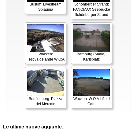
Büsum: Livestream
Schönberger Strand:
Spiaggia
PANOMAX Seebrücke
Schönberger Strand
Wacken:
Bernburg (Saale):
Festivalgelände W:O:A
Karlsplatz
Senftenberg: Piazza
Wacken: W:O:A Infield
del Mercato
Cam
Le ultime nuove aggiunte: