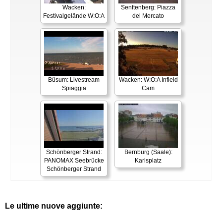
Wacken:
Senftenberg: Piazza
Festivalgelände W:O:A
del Mercato
Büsum: Livestream
Wacken: W:O:A Infield
Spiaggia
Cam
Schönberger Strand:
Bernburg (Saale):
PANOMAX Seebrücke
Karlsplatz
Schönberger Strand
Le ultime nuove aggiunte: