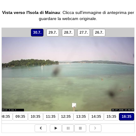
Vista verso l'Isola di Mainau
:
Clicca sull'immagine di anteprima per
guardare la webcam originale.
30.7.
29.7.
28.7.
27.7.
26.7.
08:35
09:35
10:35
11:35
12:35
13:35
14:35
15:35
16:35