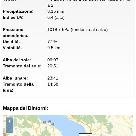
a 2
Precipitazione:
3.15 mm
Indice UV:
6.4 (alto)
Pressione
1019.7 hPa (tendenza al rialzo)
atmosferica:
Umidità:
77 %
Visibilità:
9.5 km
Alba del sole:
06:07
Tramonto del sole:
20:51
Alba lunare:
23:41
Tramonto della
14:58
luna:
Mappa dei Dintorni:
+
−