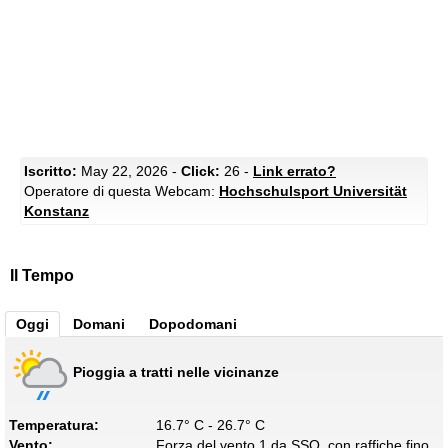
Iscritto:
May 22, 2026 -
Click:
26 -
Link errato?
Operatore di questa Webcam:
Hochschulsport Universität
Konstanz
Il Tempo
Oggi
Domani
Dopodomani
Pioggia a tratti nelle vicinanze
Temperatura:
16.7° C - 26.7° C
Vento:
Forza del vento 1 da SSO, con raffiche fino