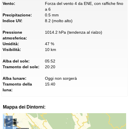
Vento:
Forza del vento 4 da ENE, con raffiche fino
a 6
Precipitazione:
0.5 mm
Indice UV:
8.2 (molto alto)
Pressione
1014.2 hPa (tendenza al rialzo)
atmosferica:
Umidità:
47 %
Visibilità:
10 km
Alba del sole:
05:52
Tramonto del sole:
20:20
Alba lunare:
Oggi non sorgerà
Tramonto della
15:40
luna:
Mappa dei Dintorni:
+
−