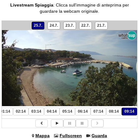
Livestream Spiaggia
:
Clicca sull'immagine di anteprima per
guardare la webcam originale.
25.7.
24.7.
23.7.
22.7.
21.7.
01:14
02:14
03:14
04:14
05:14
06:14
07:14
08:14
09:14
Mappa
Fullscreen
Guarda