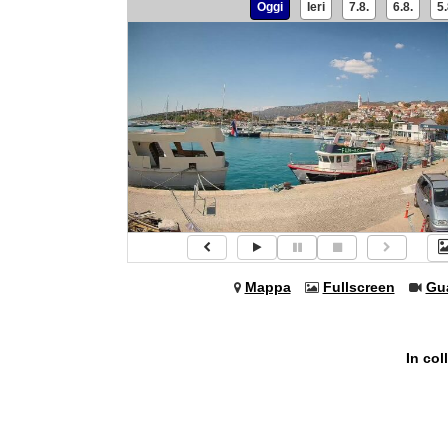
Oggi
Ieri
7.8.
6.8.
5.
Mappa
Fullscreen
Gu
In co