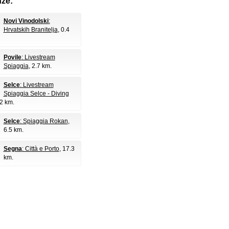
nze:
Novi Vinodolski
:
Hrvatskih Branitelja
, 0.4
Povile
: Livestream
Spiaggia
, 2.7 km.
Selce
: Livestream
Spiaggia Selce - Diving
.2 km.
Selce
: Spiaggia Rokan
,
6.5 km.
Segna
: Città e Porto
, 17.3
km.