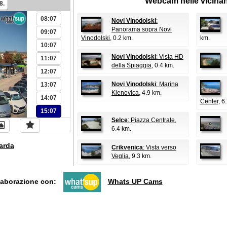
Webcam nelle vicina
8.
07:07
08:07
Novi Vinodolski
:
Panorama sopra Novi
09:07
Vinodolski
, 0.2 km.
km.
10:07
Novi Vinodolski
: Vista HD
11:07
della Spiaggia
, 0.4 km.
12:07
Novi Vinodolski
: Marina
13:07
Klenovica
, 4.9 km.
14:07
Center
, 6
15:07
Selce
: Piazza Centrale
,
6.4 km.
arda
Crikvenica
: Vista verso
Veglia
, 9.3 km.
llaborazione con:
Whats UP Cams