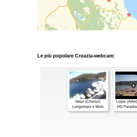
Le più popolare Croazia-webcam:
Valun (Cherso):
Lopar (Arbe
Lungomare e Molo
HD Paradis