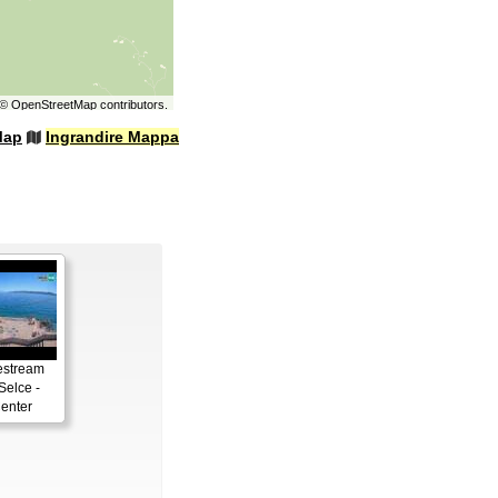
©
OpenStreetMap
contributors.
Map
Ingrandire Mappa
estream
Selce -
enter