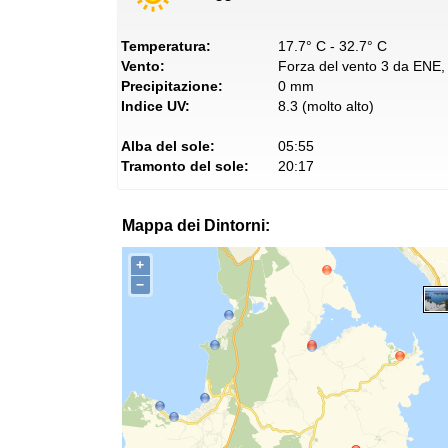
Temperatura:
17.7° C - 32.7° C
Vento:
Forza del vento 3 da ENE, 
Precipitazione:
0 mm
Indice UV:
8.3 (molto alto)
Alba del sole:
05:55
Tramonto del sole:
20:17
Mappa dei Dintorni:
+
−