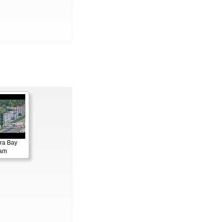
ora Bay
cam