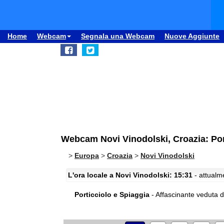
Home
Webcam
Segnala una Webcam
Nuove Aggiunte
Webcam Novi Vinodolski, Croazia: Por
>
Europa
>
Croazia
>
Novi Vinodolski
L'ora locale a Novi Vinodolski: 15:31
- attualme
Porticciolo e Spiaggia
- Affascinante veduta de