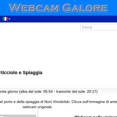
ticciolo e Spiaggia
00:07
01:07
02:07
nte giorno (alba del sole: 05:54 - tramonto del sole: 20:17)
03:07
04:07
l porto e della spiaggia di Novi Vinodolski.
Clicca sull'immagine di ant
05:07
webcam originale.
06:07