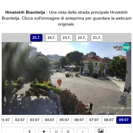
Hrvatskih Branitelja
- Una vista della strada principale Hrvatskih
Branitelja.
Clicca sull'immagine di anteprima per guardare la webcam
originale.
25.7.
24.7.
23.7.
22.7.
21.7.
01:07
02:07
03:07
04:07
05:07
06:07
07:07
08:07
09:07