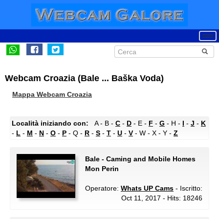
Webcam Croazia (Bale ... Baška Voda)
Mappa Webcam Croazia
Località iniziando con:
A - B -
C
-
D
- E -
F
-
G
- H -
I
-
J
-
K
-
L
-
M
-
N
-
O
-
P
- Q -
R
-
S
-
T
-
U
-
V
- W - X - Y -
Z
Bale - Caming and Mobile Homes
Mon Perin
Operatore:
Whats UP Cams
- Iscritto:
Oct 11, 2017 - Hits: 18246