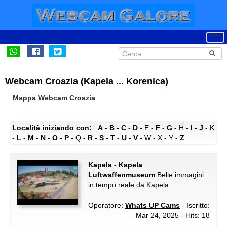
Webcam Croazia (Kapela ... Korenica)
Mappa Webcam Croazia
Località iniziando con:
A
-
B
-
C
-
D
- E -
F
-
G
- H -
I
-
J
- K
-
L
-
M
-
N
-
O
-
P
- Q -
R
-
S
-
T
-
U
-
V
- W - X - Y -
Z
Kapela - Kapela
Luftwaffenmuseum
Belle immagini
in tempo reale da Kapela.
Operatore:
Whats UP Cams
- Iscritto:
Mar 24, 2025 - Hits: 18