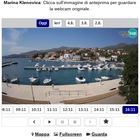
Marina Klenovica
:
Clicca sull'immagine di anteprima per guardare
la webcam originale.
Oggi
Ieri
4.8.
3.8.
2.8.
08:11
09:11
10:11
11:11
12:11
13:11
14:11
15:11
16:11
Mappa
Fullscreen
Guarda