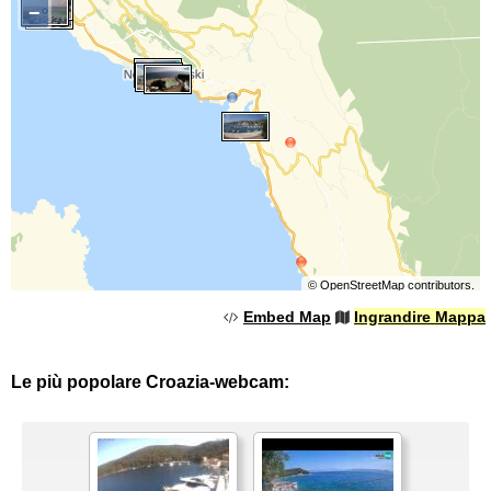
−
©
OpenStreetMap
contributors.
Embed Map
Ingrandire Mappa
Le più popolare Croazia-webcam: