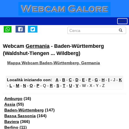
Webcam
Germania
- Baden-Württemberg
(Waldshut-Tiengen ... Wildberg)
Mappa Webcam Baden-Württemberg, Germania
Località iniziando con:
A
-
B
-
C
-
D
-
E
-
F
-
G
-
H
-
I
- J -
K
-
L
-
M
-
N
-
O
-
P
- Q -
R
-
S
-
T
-
U
-
V
- W - X - Y - Z
Amburgo
(16)
Assia
(55)
Baden-Württemberg
(147)
Bassa Sassonia
(164)
Baviera
(366)
Berlino
(11)