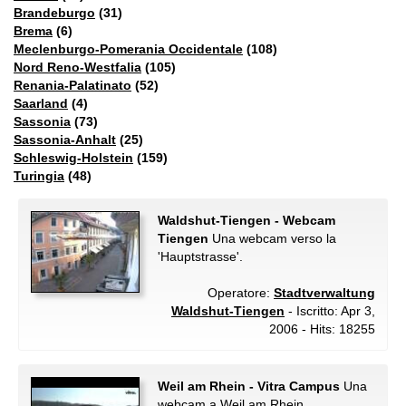
Brandeburgo
(31)
Brema
(6)
Meclenburgo-Pomerania Occidentale
(108)
Nord Reno-Westfalia
(105)
Renania-Palatinato
(52)
Saarland
(4)
Sassonia
(73)
Sassonia-Anhalt
(25)
Schleswig-Holstein
(159)
Turingia
(48)
Waldshut-Tiengen - Webcam
Tiengen
Una webcam verso la
'Hauptstrasse'.
Operatore:
Stadtverwaltung
Waldshut-Tiengen
- Iscritto: Apr 3,
2006 - Hits: 18255
Weil am Rhein - Vitra Campus
Una
webcam a Weil am Rhein.