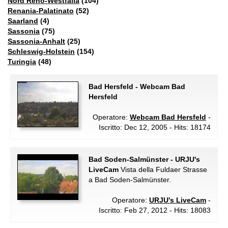
Nord Reno-Westfalia
(104)
Renania-Palatinato
(52)
Saarland
(4)
Sassonia
(75)
Sassonia-Anhalt
(25)
Schleswig-Holstein
(154)
Turingia
(48)
Bad Hersfeld - Webcam Bad
Hersfeld
Operatore:
Webcam Bad Hersfeld
-
Iscritto: Dec 12, 2005 - Hits: 18174
Bad Soden-Salmünster - URJU's
LiveCam
Vista della Fuldaer Strasse
a Bad Soden-Salmünster.
Operatore:
URJU's LiveCam
-
Iscritto: Feb 27, 2012 - Hits: 18083