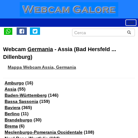
Webcam
Germania
- Assia (Bad Hersfeld ...
Dillenburg)
Mappa Webcam Assia, Germania
Amburgo
(16)
Assia
(55)
Baden-Württemberg
(146)
Bassa Sassonia
(159)
Baviera
(365)
Berlino
(11)
Brandeburgo
(30)
Brema
(6)
Meclenburgo-Pomerania Occidentale
(108)