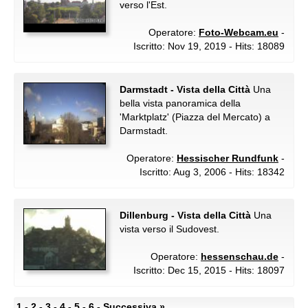
verso l'Est.
Operatore:
Foto-Webcam.eu
-
Iscritto: Nov 19, 2019 - Hits: 18089
Darmstadt - Vista della Città
Una
bella vista panoramica della
'Marktplatz' (Piazza del Mercato) a
Darmstadt.
Operatore:
Hessischer Rundfunk
-
Iscritto: Aug 3, 2006 - Hits: 18342
Dillenburg - Vista della Città
Una
vista verso il Sudovest.
Operatore:
hessenschau.de
-
Iscritto: Dec 15, 2015 - Hits: 18097
1 -
2
-
3
-
4
-
5
-
6
-
Successiva »