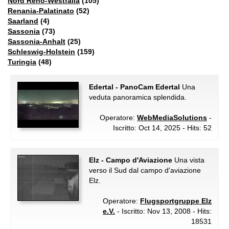
Nord Reno-Westfalia
(105)
Renania-Palatinato
(52)
Saarland
(4)
Sassonia
(73)
Sassonia-Anhalt
(25)
Schleswig-Holstein
(159)
Turingia
(48)
Edertal - PanoCam Edertal
Una
veduta panoramica splendida.
Operatore:
WebMediaSolutions
-
Iscritto: Oct 14, 2025 - Hits: 52
Elz - Campo d'Aviazione
Una vista
verso il Sud dal campo d'aviazione
Elz.
Operatore:
Flugsportgruppe Elz
e.V.
- Iscritto: Nov 13, 2008 - Hits:
18531