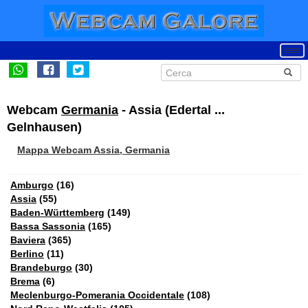
Webcam
Germania
- Assia (Edertal ...
Gelnhausen)
Mappa Webcam Assia, Germania
Amburgo
(16)
Assia
(55)
Baden-Württemberg
(149)
Bassa Sassonia
(165)
Baviera
(365)
Berlino
(11)
Brandeburgo
(30)
Brema
(6)
Meclenburgo-Pomerania Occidentale
(108)