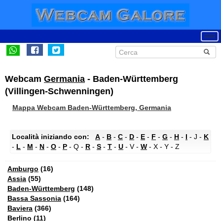
Webcam
Germania
- Baden-Württemberg
(Villingen-Schwenningen)
Mappa Webcam Baden-Württemberg, Germania
Località iniziando con:
A
-
B
-
C
-
D
-
E
-
F
-
G
-
H
-
I
- J -
K
-
L
-
M
-
N
-
O
-
P
- Q -
R
-
S
-
T
-
U
- V -
W
- X - Y - Z
Amburgo
(16)
Assia
(55)
Baden-Württemberg
(148)
Bassa Sassonia
(164)
Baviera
(366)
Berlino
(11)