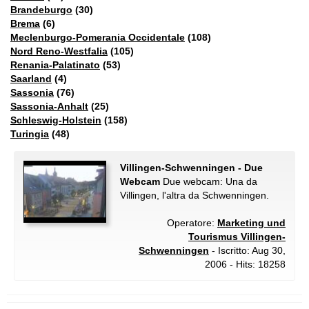
Brandeburgo
(30)
Brema
(6)
Meclenburgo-Pomerania Occidentale
(108)
Nord Reno-Westfalia
(105)
Renania-Palatinato
(53)
Saarland
(4)
Sassonia
(76)
Sassonia-Anhalt
(25)
Schleswig-Holstein
(158)
Turingia
(48)
Villingen-Schwenningen - Due
Webcam
Due webcam: Una da
Villingen, l'altra da Schwenningen.
Operatore:
Marketing und
Tourismus Villingen-
Schwenningen
- Iscritto: Aug 30,
2006 - Hits: 18258