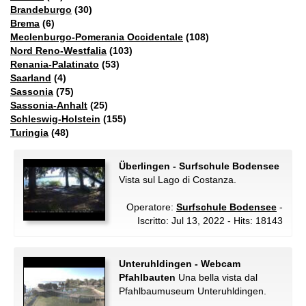
Brandeburgo
(30)
Brema
(6)
Meclenburgo-Pomerania Occidentale
(108)
Nord Reno-Westfalia
(103)
Renania-Palatinato
(53)
Saarland
(4)
Sassonia
(75)
Sassonia-Anhalt
(25)
Schleswig-Holstein
(155)
Turingia
(48)
Überlingen - Surfschule Bodensee
Vista sul Lago di Costanza.
Operatore:
Surfschule Bodensee
-
Iscritto: Jul 13, 2022 - Hits: 18143
Unteruhldingen - Webcam
Pfahlbauten
Una bella vista dal
Pfahlbaumuseum Unteruhldingen.