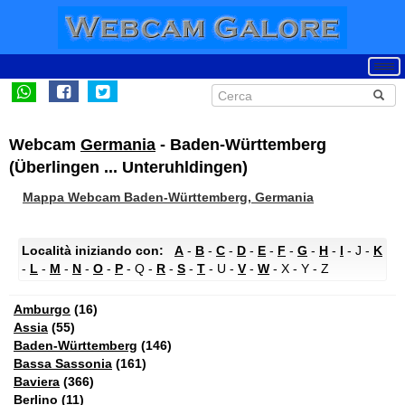
Webcam
Germania
- Baden-Württemberg
(Überlingen ... Unteruhldingen)
Mappa Webcam Baden-Württemberg, Germania
Località iniziando con:
A
-
B
-
C
-
D
-
E
-
F
-
G
-
H
-
I
- J -
K
-
L
-
M
-
N
-
O
-
P
- Q -
R
-
S
-
T
- U -
V
-
W
- X - Y - Z
Amburgo
(16)
Assia
(55)
Baden-Württemberg
(146)
Bassa Sassonia
(161)
Baviera
(366)
Berlino
(11)