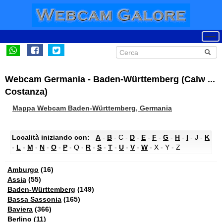
Webcam
Germania
- Baden-Württemberg (Calw ...
Costanza)
Mappa Webcam Baden-Württemberg, Germania
Località iniziando con:
A
-
B
- C -
D
-
E
-
F
-
G
-
H
-
I
- J -
K
-
L
-
M
-
N
-
O
-
P
- Q -
R
-
S
-
T
-
U
-
V
-
W
- X - Y - Z
Amburgo
(16)
Assia
(55)
Baden-Württemberg
(149)
Bassa Sassonia
(165)
Baviera
(366)
Berlino
(11)