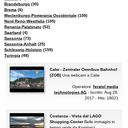
Brandeburgo
(30)
Brema
(6)
Meclenburgo-Pomerania Occidentale
(108)
Nord Reno-Westfalia
(105)
Renania-Palatinato
(52)
Saarland
(4)
Sassonia
(73)
Sassonia-Anhalt
(25)
Schleswig-Holstein
(159)
Turingia
(48)
Calw - Zentraler Omnibus Bahnhof
(ZOB)
Una webcam a Calw.
Operatore:
feratel media
technologies AG
- Iscritto: Aug 28,
2017 - Hits: 18021
Costanza - Vista dal LAGO
Shopping-Center
Belle immagini in
tempo reale da Konstanz.