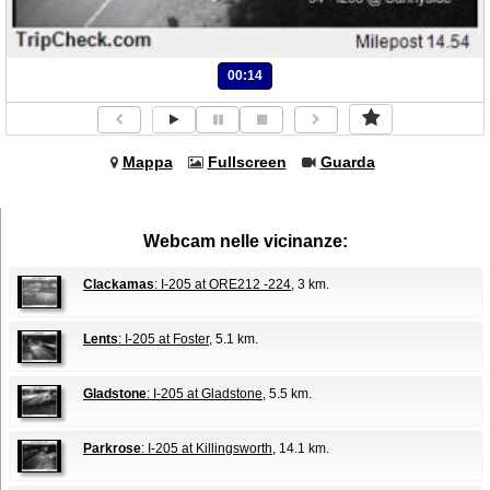
00:14
Mappa
Fullscreen
Guarda
Webcam nelle vicinanze:
Clackamas
: I-205 at ORE212 -224
, 3 km.
Lents
: I-205 at Foster
, 5.1 km.
Gladstone
: I-205 at Gladstone
, 5.5 km.
Parkrose
: I-205 at Killingsworth
, 14.1 km.