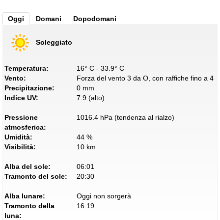
Oggi
Domani
Dopodomani
Soleggiato
Temperatura:
16° C - 33.9° C
Vento:
Forza del vento 3 da O, con raffiche fino a 4
Precipitazione:
0 mm
Indice UV:
7.9 (alto)
Pressione
1016.4 hPa (tendenza al rialzo)
atmosferica:
Umidità:
44 %
Visibilità:
10 km
Alba del sole:
06:01
Tramonto del sole:
20:30
Alba lunare:
Oggi non sorgerà
Tramonto della
16:19
luna: