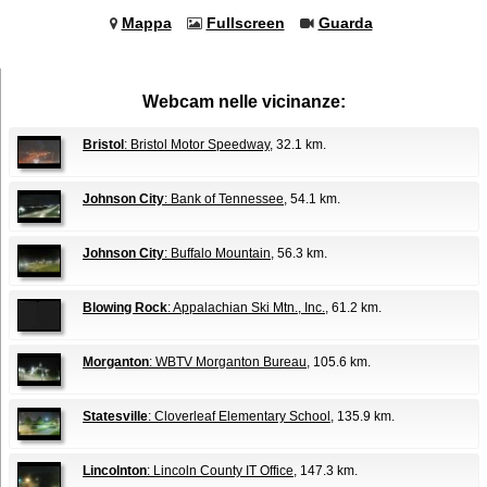
Mappa
Fullscreen
Guarda
Webcam nelle vicinanze:
Bristol
: Bristol Motor Speedway
, 32.1 km.
Johnson City
: Bank of Tennessee
, 54.1 km.
Johnson City
: Buffalo Mountain
, 56.3 km.
Blowing Rock
: Appalachian Ski Mtn., Inc.
, 61.2 km.
Morganton
: WBTV Morganton Bureau
, 105.6 km.
Statesville
: Cloverleaf Elementary School
, 135.9 km.
Lincolnton
: Lincoln County IT Office
, 147.3 km.