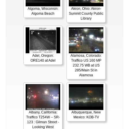
Algoma, Wisconsin:
Akron, Ohio: Akron-
Algoma Beach
Summit County Public
Library
Adel, Oregon:
Alamosa, Colorado:
ORE140 at Adel
Traffico US 160 MP
232.75 WB at US
285/Main St in
Alamosa
Albany, California:
Albuquerque, New
Traffico T254W -- SR-
Mexico: KOB-TV
123 : Gilman Street -
Looking West