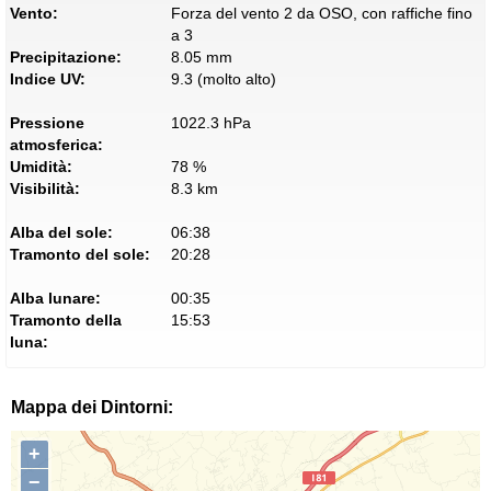
Vento:
Forza del vento 2 da OSO, con raffiche fino
a 3
Precipitazione:
8.05 mm
Indice UV:
9.3 (molto alto)
Pressione
1022.3 hPa
atmosferica:
Umidità:
78 %
Visibilità:
8.3 km
Alba del sole:
06:38
Tramonto del sole:
20:28
Alba lunare:
00:35
Tramonto della
15:53
luna:
Mappa dei Dintorni:
+
−