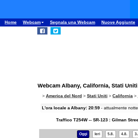
Home
Webcam
Segnala una Webcam
Nuove Aggiunte
Webcam Albany, California, Stati Uniti
>
America del Nord
>
Stati Uniti
>
California
>
L'ora locale a Albany: 20:59
- attualmente notte
Traffico T254W -- SR-123 : Gilman Stre
Oggi
Ieri
5.8.
4.8.
3.