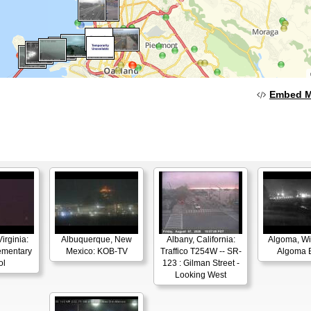
Embed 
irginia:
Albuquerque, New
Albany, California:
Algoma, Wi
ementary
Mexico: KOB-TV
Traffico T254W -- SR-
Algoma 
ol
123 : Gilman Street -
Looking West