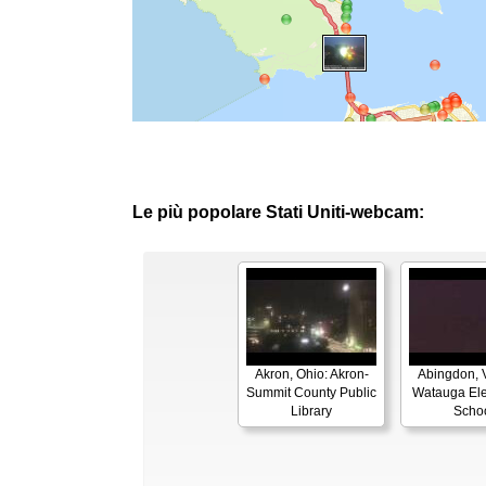
Le più popolare Stati Uniti-webcam:
Akron, Ohio: Akron-
Abingdon, V
Summit County Public
Watauga El
Library
Scho