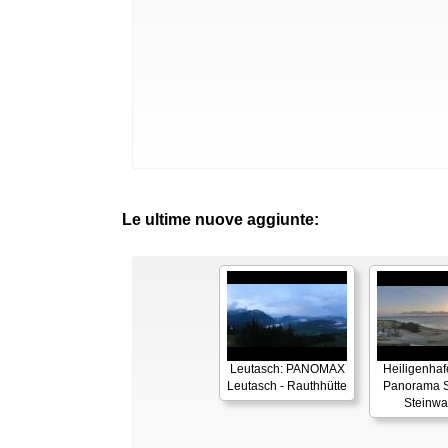
Le ultime nuove aggiunte:
Leutasch: PANOMAX
Heiligenhaf
Leutasch - Rauthhütte
Panorama S
Steinwa