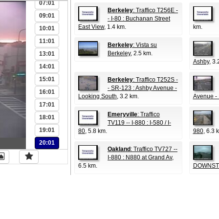
07:01
Berkeley
: Traffico T256E -
09:01
- I-80 : Buchanan Street
East View
, 1.4 km.
km.
10:01
11:01
Berkeley
: Vista su
Berkeley
, 2.5 km.
13:01
Ashby
, 3.
14:01
15:01
Berkeley
: Traffico T252S -
- SR-123 : Ashby Avenue -
16:01
Looking South
, 3.2 km.
Avenue - 
17:01
Emeryville
: Traffico
18:01
TV119 -- I-880 : I-580 / I-
19:01
80
, 5.8 km.
980
, 6.3 
20:01
Oakland
: Traffico TV727 --
I-880 : N880 at Grand Av
,
6.5 km.
DOWNST