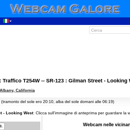
00:01
: Traffico T254W -- SR-123 : Gilman Street - Looking
01:01
Albany, California
02:01
 (tramonto del sole ero 20:10, alba del sole domani alle 06:19)
03:01
04:01
et - Looking West
:
Clicca sull'immagine di anteprima per guardare la 
05:01
06:01
Webcam nelle vicina
8.