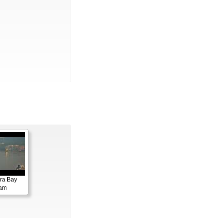
ora Bay
cam