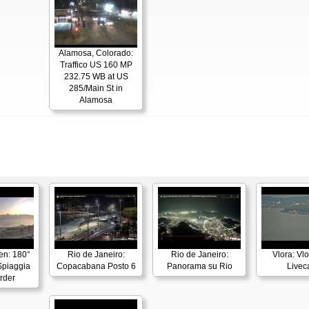
Alamosa, Colorado:
Traffico US 160 MP
232.75 WB at US
285/Main St in
Alamosa
en: 180°
Rio de Janeiro:
Rio de Janeiro:
Vlora: Vl
piaggia
Copacabana Posto 6
Panorama su Rio
Live
rder