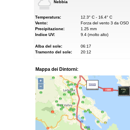
Nebbia
Temperatura:
12.3° C - 16.4° C
Vento:
Forza del vento 3 da OSO
Precipitazione:
1.25 mm
Indice UV:
9.4 (molto alto)
Alba del sole:
06:17
Tramonto del sole:
20:12
Mappa dei Dintorni:
+
−