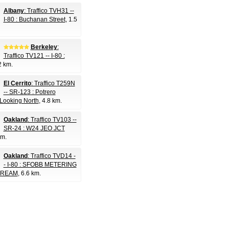
Albany
: Traffico TVH31 --
I-80 : Buchanan Street
, 1.5
Berkeley
:
Traffico TV121 -- I-80 :
2 km.
El Cerrito
: Traffico T259N
-- SR-123 : Potrero
Looking North
, 4.8 km.
Oakland
: Traffico TV103 --
SR-24 : W24 JEO JCT
km.
Oakland
: Traffico TVD14 -
- I-80 : SFOBB METERING
REAM
, 6.6 km.