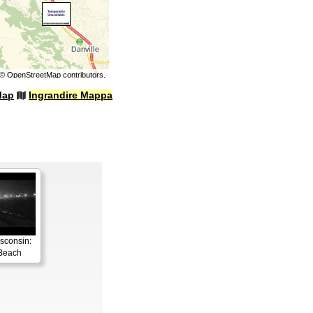
©
OpenStreetMap
contributors.
Map
Ingrandire Mappa
sconsin:
Beach