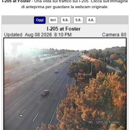
I-205 at Foster
- Una vista sul traffico sul I-205.
Clicca sull'immagine
di anteprima per guardare la webcam originale.
Oggi
Ieri
6.8.
5.8.
4.8.