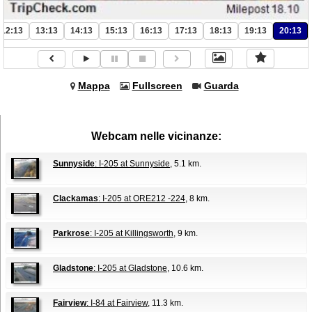
12:13
13:13
14:13
15:13
16:13
17:13
18:13
19:13
20:13
Mappa
Fullscreen
Guarda
Webcam nelle vicinanze:
Sunnyside
: I-205 at Sunnyside
, 5.1 km.
Clackamas
: I-205 at ORE212 -224
, 8 km.
Parkrose
: I-205 at Killingsworth
, 9 km.
Gladstone
: I-205 at Gladstone
, 10.6 km.
Fairview
: I-84 at Fairview
, 11.3 km.