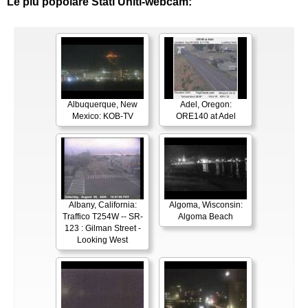
Le più popolare Stati Uniti-webcam:
Albuquerque, New
Adel, Oregon:
Mexico: KOB-TV
ORE140 at Adel
Albany, California:
Algoma, Wisconsin:
Traffico T254W -- SR-
Algoma Beach
123 : Gilman Street -
Looking West