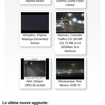
Algoma Beach
Summit County Public
Library
Abingdon, Virginia:
Alamosa, Colorado:
Watauga Elementary
Traffico US 160 MP
School
232.75 WB at US
285/Main St in
Alamosa
Adel, Oregon:
Albuquerque, New
ORE140 at Adel
Mexico: KOB-TV
Le ultime nuove aggiunte: