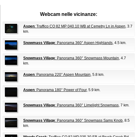
Webcam nelle vicinanze:
Aspen
: Traffico CO 82 MP 040.10 WB at Cemetry Ln in Aspen
, 3.7
km.
Snowmass Village
: Panorama 360° Aspen Highlands
, 4.5 km.
Snowmass Village
: Panorama 360° Snowmass Mountain
, 4.7
km.
Aspen
: Panorama 220° Aspen Mountain
, 5.8 km.
Aspen
: Panorama 180° Power of Four
, 5.9 km.
Snowmass Village
: Panorama 360° Limelight Snowmass
, 7 km.
Snowmass Village
: Panorama 360° Snowmass Sams Knob
, 8.5
km.