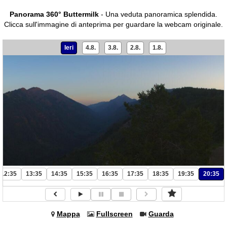
Panorama 360° Buttermilk
- Una veduta panoramica splendida.
Clicca sull'immagine di anteprima per guardare la webcam originale.
Ieri
4.8.
3.8.
2.8.
1.8.
12:35
13:35
14:35
15:35
16:35
17:35
18:35
19:35
20:35
Mappa
Fullscreen
Guarda