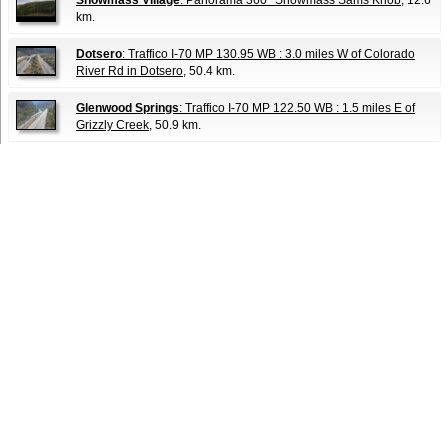
Snowmass Village
: Panorama 360° Snowmass Sams Knob
, 12.6
km.
Dotsero
: Traffico I-70 MP 130.95 WB : 3.0 miles W of Colorado
River Rd in Dotsero
, 50.4 km.
Glenwood Springs
: Traffico I-70 MP 122.50 WB : 1.5 miles E of
Grizzly Creek
, 50.9 km.