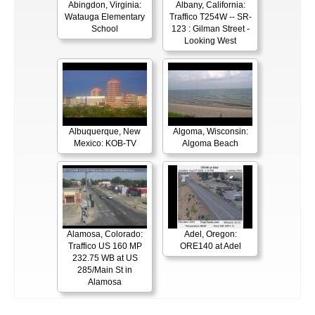
Abingdon, Virginia:
Albany, California:
Watauga Elementary
Traffico T254W -- SR-
School
123 : Gilman Street -
Looking West
Albuquerque, New
Algoma, Wisconsin:
Mexico: KOB-TV
Algoma Beach
Alamosa, Colorado:
Adel, Oregon:
Traffico US 160 MP
ORE140 at Adel
232.75 WB at US
285/Main St in
Alamosa