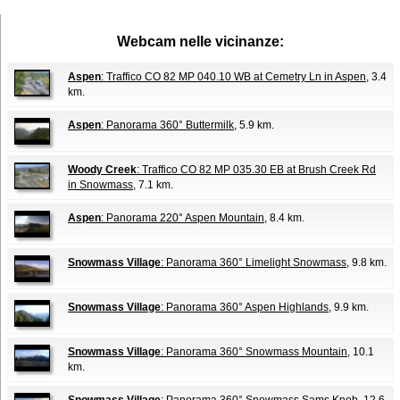
Webcam nelle vicinanze:
Aspen
: Traffico CO 82 MP 040.10 WB at Cemetry Ln in Aspen
, 3.4
km.
Aspen
: Panorama 360° Buttermilk
, 5.9 km.
Woody Creek
: Traffico CO 82 MP 035.30 EB at Brush Creek Rd
in Snowmass
, 7.1 km.
Aspen
: Panorama 220° Aspen Mountain
, 8.4 km.
Snowmass Village
: Panorama 360° Limelight Snowmass
, 9.8 km.
Snowmass Village
: Panorama 360° Aspen Highlands
, 9.9 km.
Snowmass Village
: Panorama 360° Snowmass Mountain
, 10.1
km.