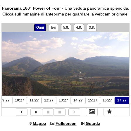
Panorama 180° Power of Four
- Una veduta panoramica splendida.
Clicca sull'immagine di anteprima per guardare la webcam originale.
Oggi
Ieri
5.8.
4.8.
3.8.
09:27
10:27
11:27
12:27
13:27
14:27
15:27
16:27
17:27
Mappa
Fullscreen
Guarda