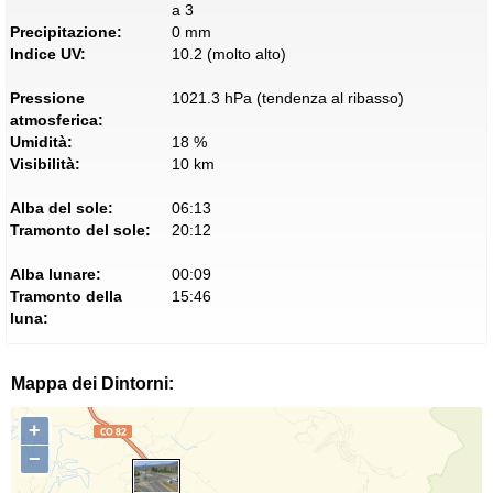
a 3
Precipitazione:
0 mm
Indice UV:
10.2 (molto alto)
Pressione
1021.3 hPa (tendenza al ribasso)
atmosferica:
Umidità:
18 %
Visibilità:
10 km
Alba del sole:
06:13
Tramonto del sole:
20:12
Alba lunare:
00:09
Tramonto della
15:46
luna:
Mappa dei Dintorni:
+
−