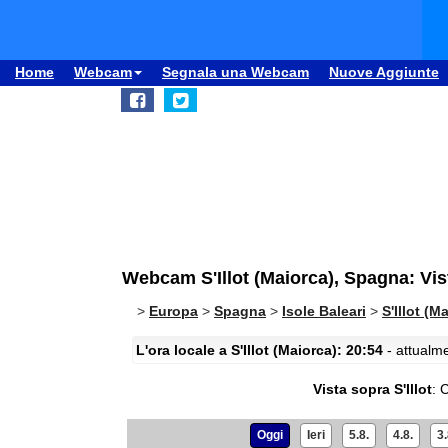
Home
Webcam
Segnala una Webcam
Nuove Aggiunte
Webcam S'Illot (Maiorca), Spagna: Vist
>
Europa
>
Spagna
>
Isole Baleari
>
S'Illot (M
L'ora locale a S'Illot (Maiorca): 20:54
- attualme
Vista sopra S'Illot
:
C
Oggi
Ieri
5.8.
4.8.
3.