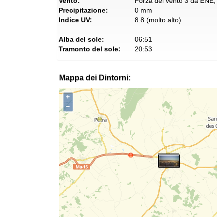
Vento:
Forza del vento 3 da ENE, 
Precipitazione:
0 mm
Indice UV:
8.8 (molto alto)
Alba del sole:
06:51
Tramonto del sole:
20:53
Mappa dei Dintorni:
+
−