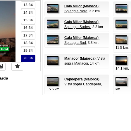
13:34
Cala Millor (Maiorca)
:
Spiaggia Nord
, 3.2 km.
14:34
15:34
Cala Millor (Maiorca)
:
Spiaggia Sudest
, 3.3 km.
16:34
17:34
Cala Millor (Maiorca)
:
Spiaggia Sud
, 3.3 km.
18:34
11.5 km.
19:34
20:34
Manacor (Maiorca)
: Vista
sopra Manacor
, 14 km.
14.1 km.
arda
Capdepera (Maiorca)
:
Vista sopra Capdepera
,
15.6 km.
km.