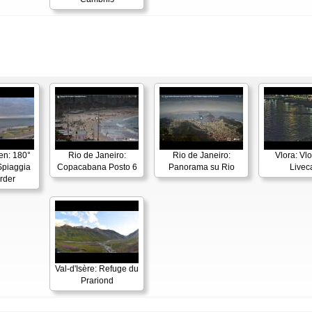
en: 180°
Rio de Janeiro:
Rio de Janeiro:
Vlora: Vl
piaggia
Copacabana Posto 6
Panorama su Rio
Live
rder
Val-d'Isère: Refuge du
Prariond