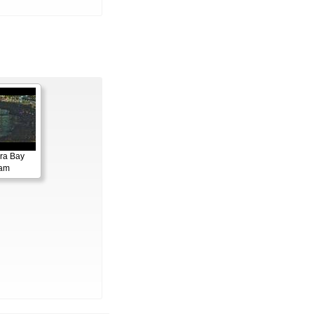
ora Bay
cam