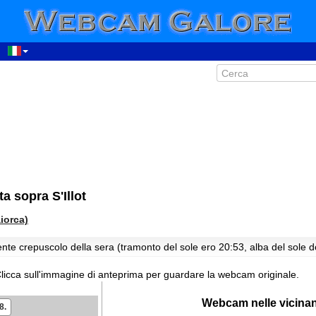
00:34
01:34
02:34
03:34
04:34
05:34
a sopra S'Illot
06:34
07:34
aiorca)
08:34
nte crepuscolo della sera (tramonto del sole ero 20:53, alba del sole 
09:34
10:34
licca sull'immagine di anteprima per guardare la webcam originale.
11:34
Webcam nelle vicina
8.
12:34