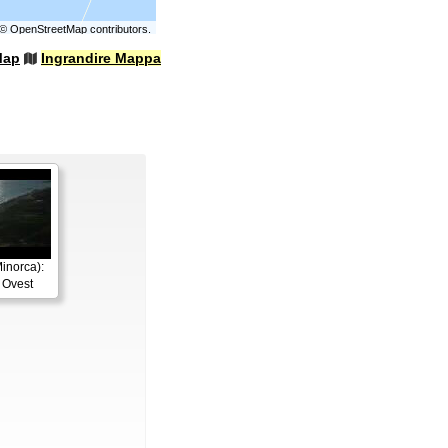
©
OpenStreetMap
contributors.
Map
Ingrandire Mappa
inorca):
 Ovest