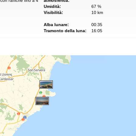
con raffiche fino a 4
atmosferica:
Umidità:
67 %
Visibilità:
10 km
Alba lunare:
00:35
Tramonto della luna:
16:05