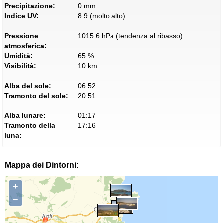
Precipitazione:
0 mm
Indice UV:
8.9 (molto alto)
Pressione
1015.6 hPa (tendenza al ribasso)
atmosferica:
Umidità:
65 %
Visibilità:
10 km
Alba del sole:
06:52
Tramonto del sole:
20:51
Alba lunare:
01:17
Tramonto della
17:16
luna:
Mappa dei Dintorni:
+
−