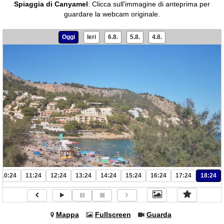
Spiaggia di Canyamel
:
Clicca sull'immagine di anteprima per
guardare la webcam originale.
Oggi
Ieri
6.8.
5.8.
4.8.
10:24
11:24
12:24
13:24
14:24
15:24
16:24
17:24
18:24
Mappa
Fullscreen
Guarda