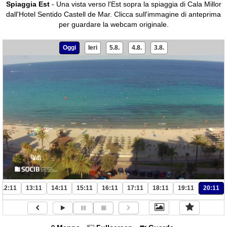
Spiaggia Est
- Una vista verso l'Est sopra la spiaggia di Cala Millor
dall'Hotel Sentido Castell de Mar.
Clicca sull'immagine di anteprima
per guardare la webcam originale.
Oggi
Ieri
5.8.
4.8.
3.8.
12:11
13:11
14:11
15:11
16:11
17:11
18:11
19:11
20:11