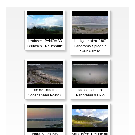
Leutasch: PANOMAX
Heiligenhafen: 180°
Leutasch - Rauthhütte
Panorama Spiaggia
Steinwarder
Rio de Janeiro:
Rio de Janeiro:
Copacabana Posto 6
Panorama su Rio
Vlora: Vlora Bay
Val-d'Isère: Refuge du