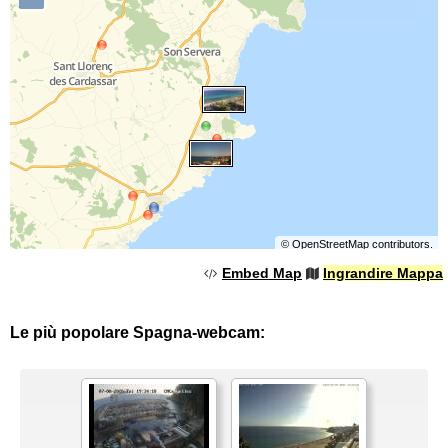
©
OpenStreetMap
contributors.
Embed Map
Ingrandire Mappa
Le più popolare Spagna-webcam: