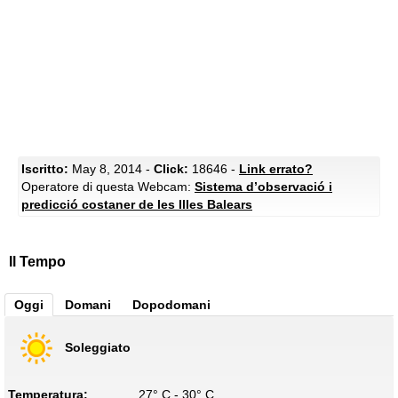
Iscritto:
May 8, 2014 -
Click:
18646 -
Link errato?
Operatore di questa Webcam:
Sistema d’observació i
predicció costaner de les Illes Balears
Il Tempo
Oggi
Domani
Dopodomani
Soleggiato
Temperatura:
27° C - 30° C