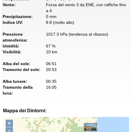
Vento:
Forza del vento 3 da ENE, con raffiche fino
a 4
Precipitazione:
0 mm
Indice UV:
8.8 (molto alto)
Pressione
1017.3 hPa (tendenza al ribasso)
atmosferica:
Umidità:
67 %
Visibilità:
10 km
Alba del sole:
06:51
Tramonto del sole:
20:53
Alba lunare:
00:35
Tramonto della
16:05
luna:
Mappa dei Dintorni:
+
−