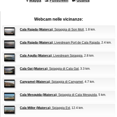
Mappa
Fullscreen
Guarda
Webcam nelle vicinanze:
Cala Rajada (Maiorca)
: Spiaggia di Son Moll
, 1.8 km.
Cala Rajada (Maiorca)
: Livestream Port de Cala Rajada
, 2.4 km.
Cala Agulla (Maiorca)
: Livestream Spiaggia
, 2.8 km.
Cala Gat (Maiorca)
: Spiaggia di Cala Gat
, 3.3 km.
Canyamel (Maiorca)
: Spiaggia di Canyamel
, 4.7 km.
Cala Mesquida (Maiorca)
: Spiaggia di Cala Mesquida
, 5 km.
Cala Millor (Maiorca)
: Spiaggia Est
, 12.4 km.