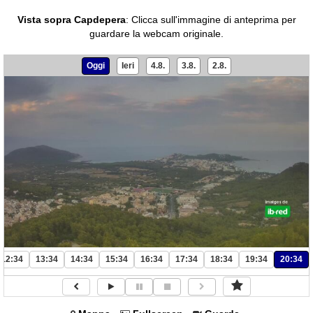
Vista sopra Capdepera
:
Clicca sull'immagine di anteprima per
guardare la webcam originale.
Oggi
Ieri
4.8.
3.8.
2.8.
12:34
13:34
14:34
15:34
16:34
17:34
18:34
19:34
20:34