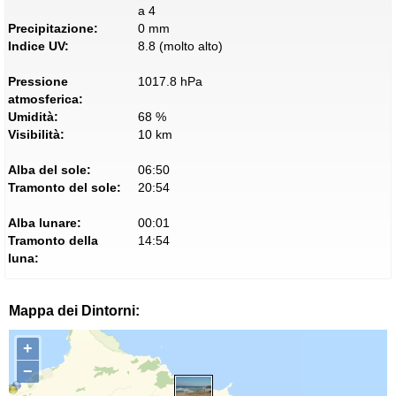
a 4
Precipitazione:
0 mm
Indice UV:
8.8 (molto alto)
Pressione
1017.8 hPa
atmosferica:
Umidità:
68 %
Visibilità:
10 km
Alba del sole:
06:50
Tramonto del sole:
20:54
Alba lunare:
00:01
Tramonto della
14:54
luna:
Mappa dei Dintorni:
+
−