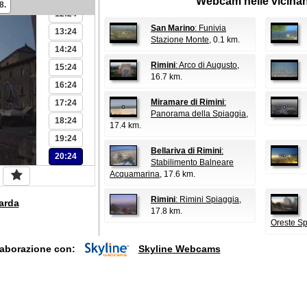
Webcam nelle vicina
8.
12:24
San Marino
: Funivia
13:24
Stazione Monte
, 0.1 km.
14:24
Rimini
: Arco di Augusto
,
15:24
16.7 km.
16:24
Miramare di Rimini
:
17:24
Panorama della Spiaggia
,
18:24
17.4 km.
19:24
Bellariva di Rimini
:
20:24
Stabilimento Balneare
Acquamarina
, 17.6 km.
Rimini
: Rimini Spiaggia
,
arda
17.8 km.
Oreste Sp
laborazione con:
Skyline Webcams