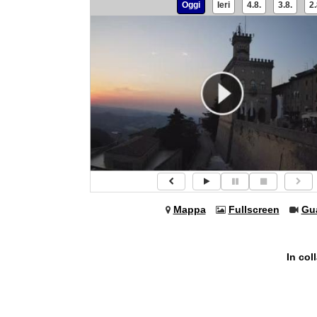
Oggi
Ieri
4.8.
3.8.
2.
Mappa
Fullscreen
Gu
In col