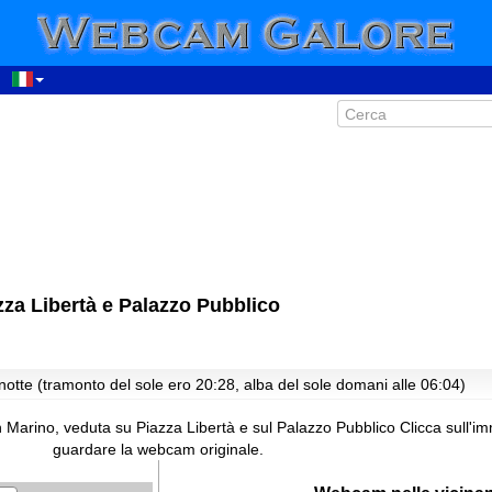
00:24
01:24
02:24
03:24
04:24
za Libertà e Palazzo Pubblico
05:24
06:24
07:24
notte (tramonto del sole ero 20:28, alba del sole domani alle 06:04)
08:24
n Marino, veduta su Piazza Libertà e sul Palazzo Pubblico
Clicca sull'i
09:24
guardare la webcam originale.
10:24
11:24