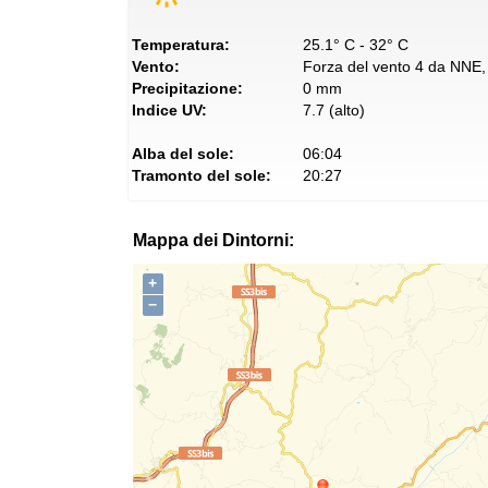
Temperatura:
25.1° C - 32° C
Vento:
Forza del vento 4 da NNE, 
Precipitazione:
0 mm
Indice UV:
7.7 (alto)
Alba del sole:
06:04
Tramonto del sole:
20:27
Mappa dei Dintorni:
+
−