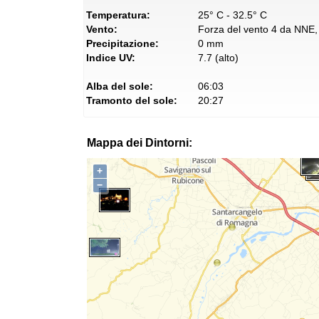
Temperatura:
25° C - 32.5° C
Vento:
Forza del vento 4 da NNE, 
Precipitazione:
0 mm
Indice UV:
7.7 (alto)
Alba del sole:
06:03
Tramonto del sole:
20:27
Mappa dei Dintorni:
+
−