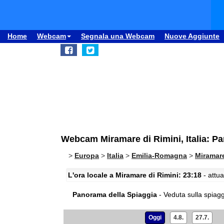
Home
Webcam
Segnala una Webcam
Nuove Aggiunte
Webcam Miramare di Rimini, Italia: P
>
Europa
>
Italia
>
Emilia-Romagna
>
Miramare
L'ora locale a Miramare di Rimini: 23:18
- attua
Panorama della Spiaggia
- Veduta sulla spiagg
Oggi
4.8.
27.7.