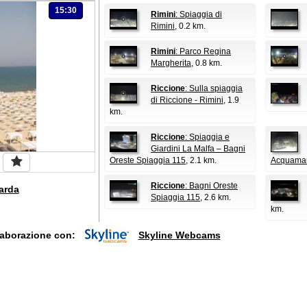
15:30
Rimini
: Spiaggia di
Rimini
, 0.2 km.
Rimini
: Parco Regina
Margherita
, 0.8 km.
Riccione
: Sulla spiaggia
di Riccione - Rimini
, 1.9
km.
Riccione
: Spiaggia e
Giardini La Malfa – Bagni
Oreste Spiaggia 115
, 2.1 km.
Acquamar
Riccione
: Bagni Oreste
arda
Spiaggia 115
, 2.6 km.
km.
laborazione con:
Skyline Webcams