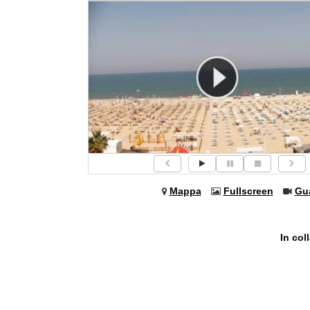
Mappa
Fullscreen
Gu
In col