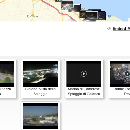
Embed 
 Piazza
Bibione: Vista della
Marina di Camerota:
Roma: Fon
o
Spiaggia
Spiaggia di Calanca
Trev