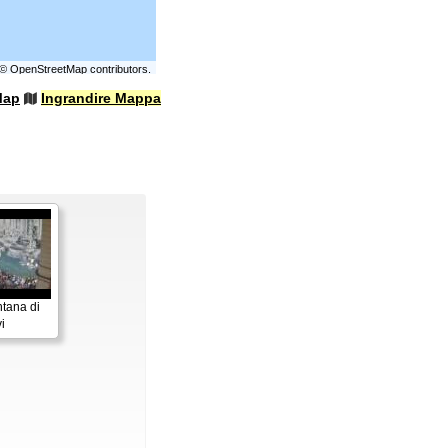
©
OpenStreetMap
contributors.
Map
Ingrandire Mappa
tana di
i