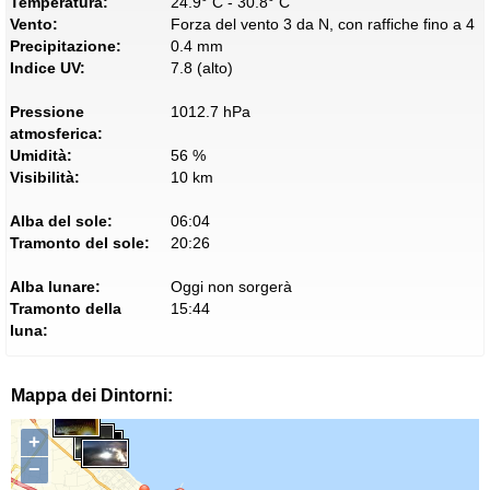
Temperatura:
24.9° C - 30.8° C
Vento:
Forza del vento 3 da N, con raffiche fino a 4
Precipitazione:
0.4 mm
Indice UV:
7.8 (alto)
Pressione
1012.7 hPa
atmosferica:
Umidità:
56 %
Visibilità:
10 km
Alba del sole:
06:04
Tramonto del sole:
20:26
Alba lunare:
Oggi non sorgerà
Tramonto della
15:44
luna:
Mappa dei Dintorni:
+
−