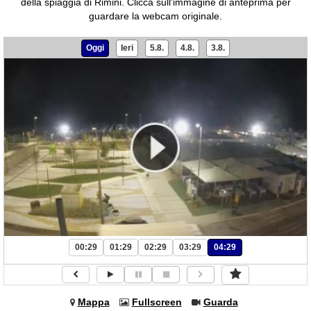
della spiaggia di Rimini.
Clicca sull'immagine di anteprima per
guardare la webcam originale.
Oggi
Ieri
5.8.
4.8.
3.8.
00:29
01:29
02:29
03:29
04:29
Mappa
Fullscreen
Guarda