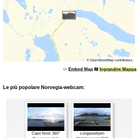
©
OpenStreetMap
contributors.
Embed Map
Ingrandire Mappa
Le più popolare Norvegia-webcam:
Capo Nord: 360°
Longyearbyen