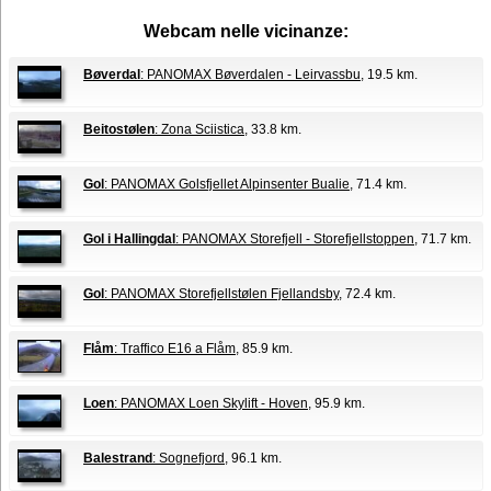
Webcam nelle vicinanze:
Bøverdal
: PANOMAX Bøverdalen - Leirvassbu
, 19.5 km.
Beitostølen
: Zona Sciistica
, 33.8 km.
Gol
: PANOMAX Golsfjellet Alpinsenter Bualie
, 71.4 km.
Gol i Hallingdal
: PANOMAX Storefjell - Storefjellstoppen
, 71.7 km.
Gol
: PANOMAX Storefjellstølen Fjellandsby
, 72.4 km.
Flåm
: Traffico E16 a Flåm
, 85.9 km.
Loen
: PANOMAX Loen Skylift - Hoven
, 95.9 km.
Balestrand
: Sognefjord
, 96.1 km.