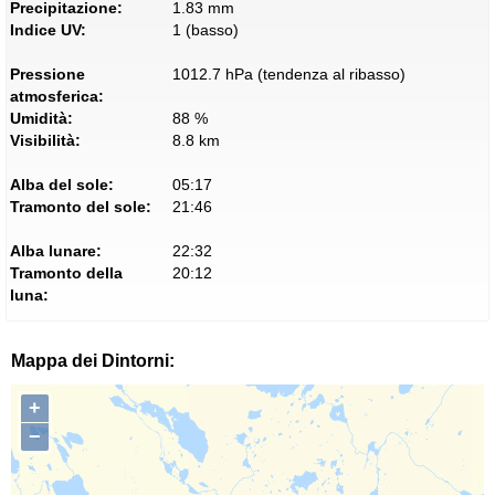
Precipitazione:
1.83 mm
Indice UV:
1 (basso)
Pressione
1012.7 hPa (tendenza al ribasso)
atmosferica:
Umidità:
88 %
Visibilità:
8.8 km
Alba del sole:
05:17
Tramonto del sole:
21:46
Alba lunare:
22:32
Tramonto della
20:12
luna:
Mappa dei Dintorni:
+
−