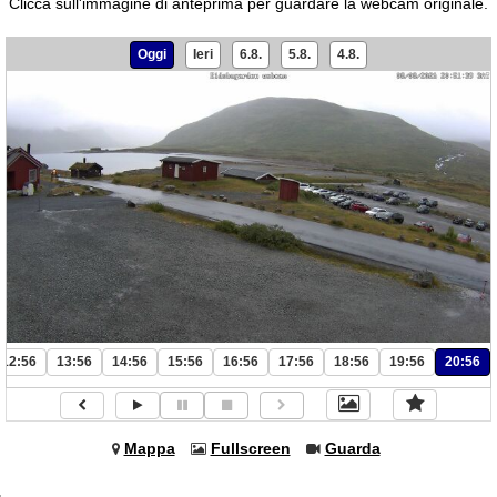
Clicca sull'immagine di anteprima per guardare la webcam originale.
Oggi
Ieri
6.8.
5.8.
4.8.
12:56
13:56
14:56
15:56
16:56
17:56
18:56
19:56
20:56
Mappa
Fullscreen
Guarda