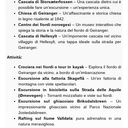
Cascata di Storsæterfossen
– Una cascata dietro cui è
possibile fare un'escursione – un'esperienza unica.
Chiesa di Geiranger
– Un'affascinante e storica chiesa
in legno risalente al 1842.
Centro dei fiordi norvegesi
– Un museo interattivo che
spiega la storia e la natura del fiordo di Geiranger.
Cascata di Hellesylt
– Un'imponente cascata nel vicino
villaggio di Hellesylt, una tappa ideale sulla strada per
Geiranger.
Attività:
Crociera nei fiordi o tour in kayak
– Esplora il fiordo di
Geiranger da vicino, a bordo di un'imbarcazione.
Escursione alla fattoria Skageflå
– Un'ex fattoria di
montagna con viste spettacolari.
Escursione in bicicletta sulla Strada delle Aquile
(Ørnevegen)
– Tornanti mozzafiato e viste sui fiordi.
Escursione sul ghiacciaio Briksdalsbreen
– Un
impressionante ghiacciaio vicino al Parco Nazionale
Jostedalsbreen.
Rafting sul fiume Valldøla
: pura adrenalina in una
natura meravigliosa.