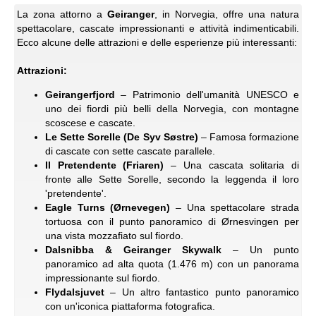
La zona attorno a
Geiranger
, in Norvegia, offre una natura
spettacolare, cascate impressionanti e attività indimenticabili.
Ecco alcune delle attrazioni e delle esperienze più interessanti:
Attrazioni:
Geirangerfjord
– Patrimonio dell'umanità UNESCO e
uno dei fiordi più belli della Norvegia, con montagne
scoscese e cascate.
Le Sette Sorelle (De Syv Søstre)
– Famosa formazione
di cascate con sette cascate parallele.
Il Pretendente (Friaren)
– Una cascata solitaria di
fronte alle Sette Sorelle, secondo la leggenda il loro
'pretendente'.
Eagle Turns (Ørnevegen)
– Una spettacolare strada
tortuosa con il punto panoramico di Ørnesvingen per
una vista mozzafiato sul fiordo.
Dalsnibba & Geiranger Skywalk
– Un punto
panoramico ad alta quota (1.476 m) con un panorama
impressionante sul fiordo.
Flydalsjuvet
– Un altro fantastico punto panoramico
con un'iconica piattaforma fotografica.