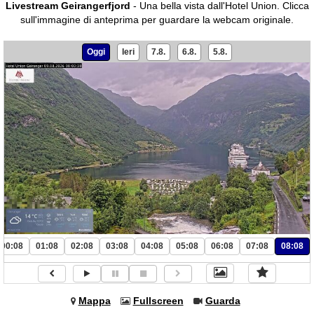
Livestream Geirangerfjord
- Una bella vista dall'Hotel Union.
Clicca
sull'immagine di anteprima per guardare la webcam originale.
Oggi
Ieri
7.8.
6.8.
5.8.
00:08
01:08
02:08
03:08
04:08
05:08
06:08
07:08
08:08
Mappa
Fullscreen
Guarda