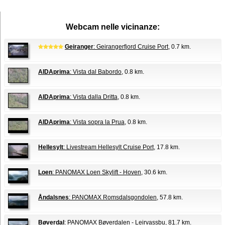
Webcam nelle vicinanze:
Geiranger
: Geirangerfjord Cruise Port
, 0.7 km.
AIDAprima
: Vista dal Babordo
, 0.8 km.
AIDAprima
: Vista dalla Dritta
, 0.8 km.
AIDAprima
: Vista sopra la Prua
, 0.8 km.
Hellesylt
: Livestream Hellesylt Cruise Port
, 17.8 km.
Loen
: PANOMAX Loen Skylift - Hoven
, 30.6 km.
Åndalsnes
: PANOMAX Romsdalsgondolen
, 57.8 km.
Bøverdal
: PANOMAX Bøverdalen - Leirvassbu
, 81.7 km.