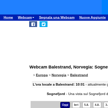
Home
Webcam
Segnala una Webcam
Nuove Aggiunte
Webcam Balestrand, Norvegia: Sogne
>
Europa
>
Norvegia
>
Balestrand
L'ora locale a Balestrand: 10:01
- attualmente g
Sognefjord
- Una vista sul Sognefjord d
Oggi
Ieri
5.8.
4.8.
3.