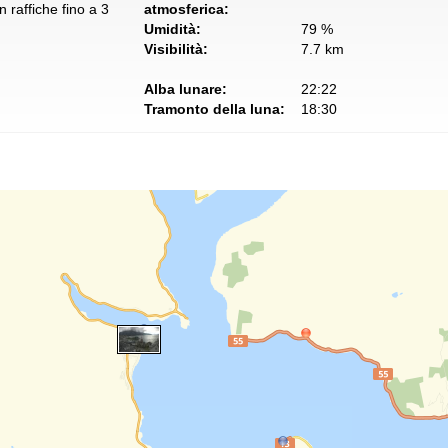
 raffiche fino a 3
atmosferica:
Umidità:
79 %
Visibilità:
7.7 km
Alba lunare:
22:22
Tramonto della luna:
18:30