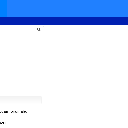
bcam originale.
nze: