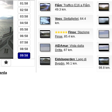
01:58
Flåm
: Traffico E16 a Flåm
,
49.3 km.
02:58
03:58
Voss
: Slettafjellet
, 64.4
04:58
km.
05:58
Finse
: Stazione
06:58
Finse
, 85.4 km.
07:58
AIDAmar
: Vista dalla
08:58
Dritta
, 87 km.
09:58
Eidsbugarden
: Lago di
Bygdin
, 96.1 km.
98.8 km.
arda