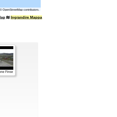
©
OpenStreetMap
contributors.
Map
Ingrandire Mappa
one Finse