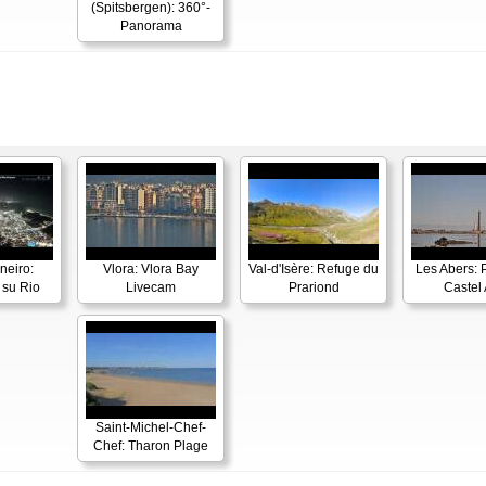
(Spitsbergen): 360°-
Panorama
neiro:
Vlora: Vlora Bay
Val-d'Isère: Refuge du
Les Abers: 
su Rio
Livecam
Prariond
Castel 
Saint-Michel-Chef-
Chef: Tharon Plage