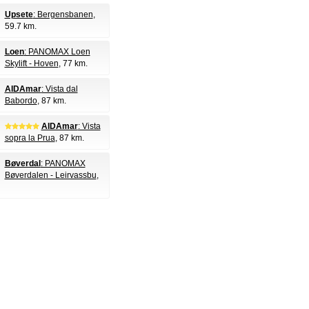
Upsete
: Bergensbanen
,
59.7 km.
Loen
: PANOMAX Loen
Skylift - Hoven
, 77 km.
AIDAmar
: Vista dal
Babordo
, 87 km.
AIDAmar
: Vista
sopra la Prua
, 87 km.
Bøverdal
: PANOMAX
Bøverdalen - Leirvassbu
,