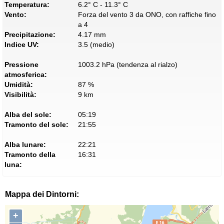
Temperatura:
6.2° C - 11.3° C
Vento:
Forza del vento 3 da ONO, con raffiche fino
a 4
Precipitazione:
4.17 mm
Indice UV:
3.5 (medio)
Pressione
1003.2 hPa (tendenza al rialzo)
atmosferica:
Umidità:
87 %
Visibilità:
9 km
Alba del sole:
05:19
Tramonto del sole:
21:55
Alba lunare:
22:21
Tramonto della
16:31
luna:
Mappa dei Dintorni:
+