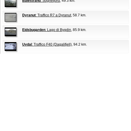
Balestrand
: Sognefjord
, 49.3 km.
Dyranut
: Traffico R7 a Dyranut
, 58.7 km.
Eidsbugarden
: Lago di Bygdin
, 85.9 km.
Uvdal
: Traffico F40 (Dagalifjell)
, 94.2 km.