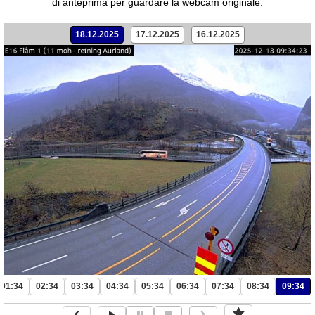
di anteprima per guardare la webcam originale.
18.12.2025
17.12.2025
16.12.2025
01:34
02:34
03:34
04:34
05:34
06:34
07:34
08:34
09:34