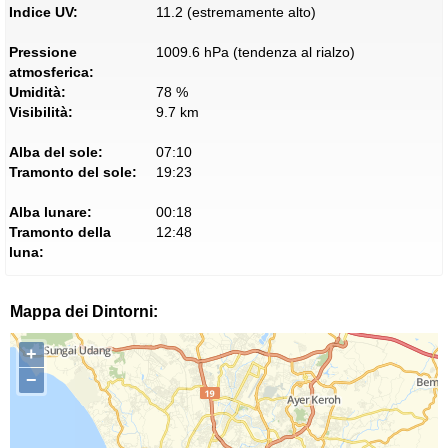
Indice UV:
11.2 (estremamente alto)
Pressione
1009.6 hPa (tendenza al rialzo)
atmosferica:
Umidità:
78 %
Visibilità:
9.7 km
Alba del sole:
07:10
Tramonto del sole:
19:23
Alba lunare:
00:18
Tramonto della
12:48
luna:
Mappa dei Dintorni:
+
−