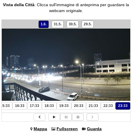
Vista della Città
:
Clicca sull'immagine di anteprima per guardare la
webcam originale.
1.6.
31.5.
30.5.
29.5.
15:33
16:33
17:33
18:33
19:33
20:33
21:33
22:33
23:33
Mappa
Fullscreen
Guarda