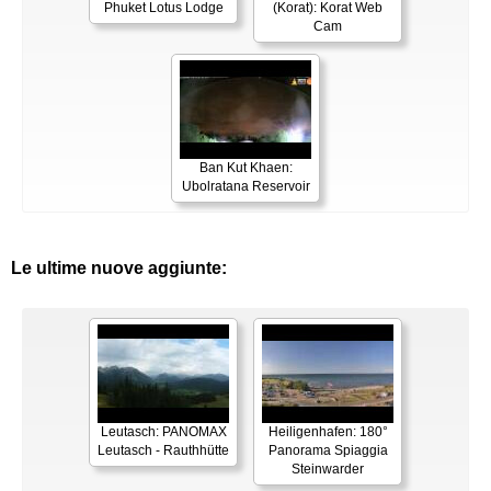
Phuket Lotus Lodge
(Korat): Korat Web
Cam
Ban Kut Khaen:
Ubolratana Reservoir
Le ultime nuove aggiunte:
Leutasch: PANOMAX
Heiligenhafen: 180°
Leutasch - Rauthhütte
Panorama Spiaggia
Steinwarder