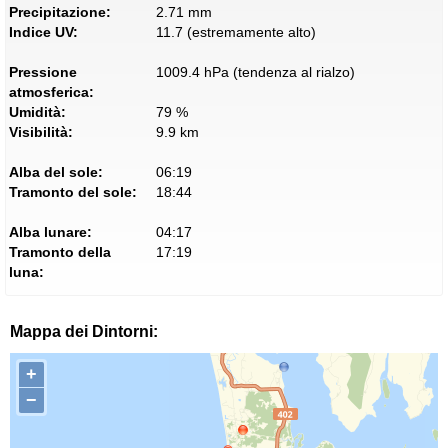
Precipitazione:
2.71 mm
Indice UV:
11.7 (estremamente alto)
Pressione
1009.4 hPa (tendenza al rialzo)
atmosferica:
Umidità:
79 %
Visibilità:
9.9 km
Alba del sole:
06:19
Tramonto del sole:
18:44
Alba lunare:
04:17
Tramonto della
17:19
luna:
Mappa dei Dintorni:
+
−