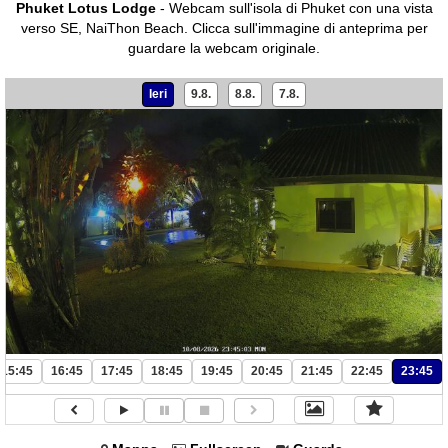
Phuket Lotus Lodge
- Webcam sull'isola di Phuket con una vista
verso SE, NaiThon Beach.
Clicca sull'immagine di anteprima per
guardare la webcam originale.
Ieri
9.8.
8.8.
7.8.
15:45
16:45
17:45
18:45
19:45
20:45
21:45
22:45
23:45