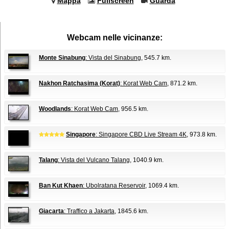
Mappa
Fullscreen
Guarda
Webcam nelle vicinanze:
Monte Sinabung
: Vista del Sinabung
, 545.7 km.
Nakhon Ratchasima (Korat)
: Korat Web Cam
, 871.2 km.
Woodlands
: Korat Web Cam
, 956.5 km.
Singapore
: Singapore CBD Live Stream 4K
, 973.8 km.
Talang
: Vista del Vulcano Talang
, 1040.9 km.
Ban Kut Khaen
: Ubolratana Reservoir
, 1069.4 km.
Giacarta
: Traffico a Jakarta
, 1845.6 km.