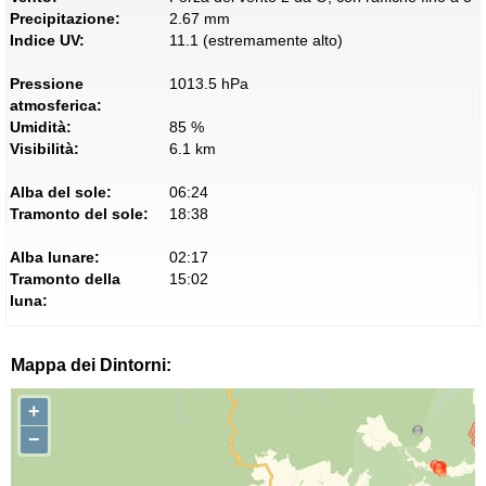
Precipitazione:
2.67 mm
Indice UV:
11.1 (estremamente alto)
Pressione
1013.5 hPa
atmosferica:
Umidità:
85 %
Visibilità:
6.1 km
Alba del sole:
06:24
Tramonto del sole:
18:38
Alba lunare:
02:17
Tramonto della
15:02
luna:
Mappa dei Dintorni:
+
−