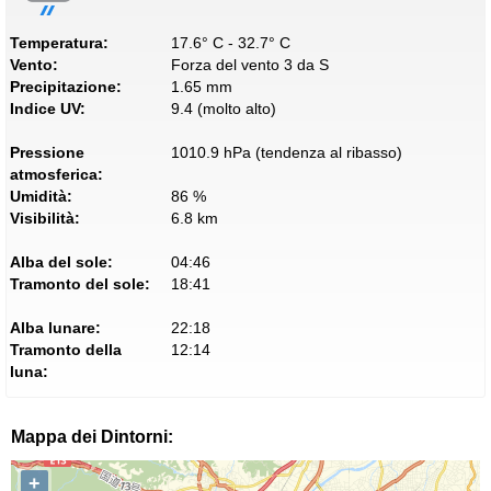
Temperatura:
17.6° C - 32.7° C
Vento:
Forza del vento 3 da S
Precipitazione:
1.65 mm
Indice UV:
9.4 (molto alto)
Pressione
1010.9 hPa (tendenza al ribasso)
atmosferica:
Umidità:
86 %
Visibilità:
6.8 km
Alba del sole:
04:46
Tramonto del sole:
18:41
Alba lunare:
22:18
Tramonto della
12:14
luna:
Mappa dei Dintorni:
+