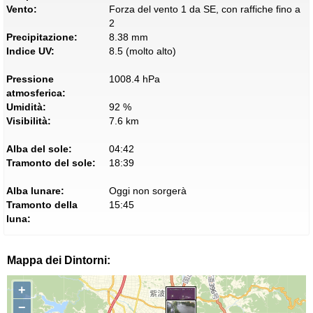
Vento:
Forza del vento 1 da SE, con raffiche fino a
2
Precipitazione:
8.38 mm
Indice UV:
8.5 (molto alto)
Pressione
1008.4 hPa
atmosferica:
Umidità:
92 %
Visibilità:
7.6 km
Alba del sole:
04:42
Tramonto del sole:
18:39
Alba lunare:
Oggi non sorgerà
Tramonto della
15:45
luna:
Mappa dei Dintorni:
+
−