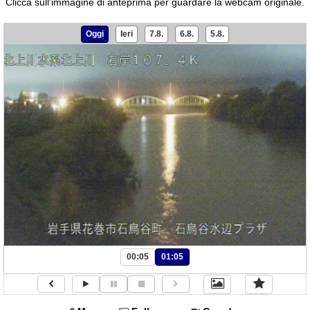
Clicca sull'immagine di anteprima per guardare la webcam originale.
Oggi
Ieri
7.8.
6.8.
5.8.
00:05
01:05