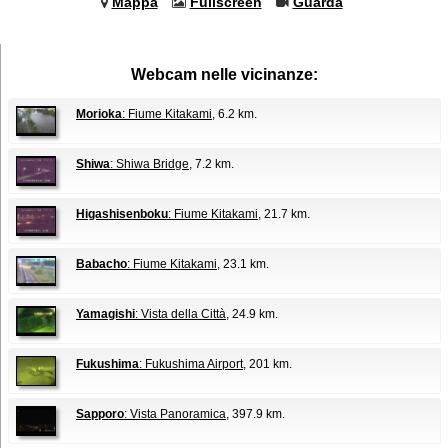
Mappa
Fullscreen
Guarda
Webcam nelle vicinanze:
Morioka
: Fiume Kitakami
, 6.2 km.
Shiwa
: Shiwa Bridge
, 7.2 km.
Higashisenboku
: Fiume Kitakami
, 21.7 km.
Babacho
: Fiume Kitakami
, 23.1 km.
Yamagishi
: Vista della Città
, 24.9 km.
Fukushima
: Fukushima Airport
, 201 km.
Sapporo
: Vista Panoramica
, 397.9 km.