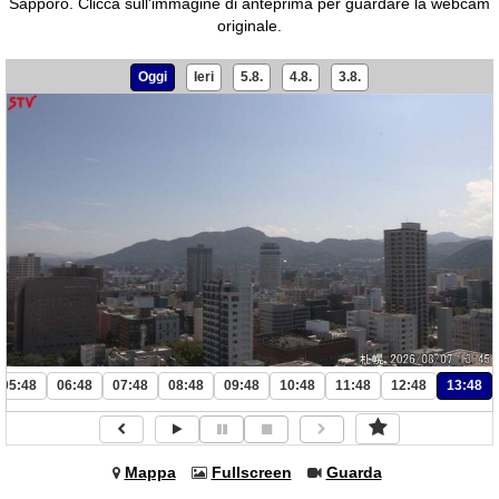
Sapporo.
Clicca sull'immagine di anteprima per guardare la webcam
originale.
Oggi
Ieri
5.8.
4.8.
3.8.
05:48
06:48
07:48
08:48
09:48
10:48
11:48
12:48
13:48
Mappa
Fullscreen
Guarda