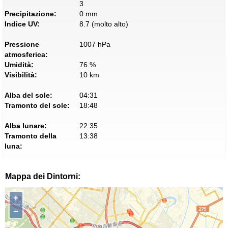
3
Precipitazione:
0 mm
Indice UV:
8.7 (molto alto)
Pressione
1007 hPa
atmosferica:
Umidità:
76 %
Visibilità:
10 km
Alba del sole:
04:31
Tramonto del sole:
18:48
Alba lunare:
22:35
Tramonto della
13:38
luna:
Mappa dei Dintorni:
+
−