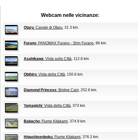
Webcam nelle vicinanze:
Otaru
: Canale di Otaru
, 31.3 km.
Furano
: PANOMAX Furano - Shin Furano
, 86 km.
Asahikawa
: Vista sulla Città
, 112.6 km.
Obihiro
: Vista della Città
, 150.6 km.
Diamond Princess
: Bridge Cam
, 252.6 km.
Yamagishi
: Vista della Città
, 373 km.
Babacho
: Fiume Kitakami
, 374.9 km.
Higashisenboku
: Fiume Kitakami
, 376.2 km.