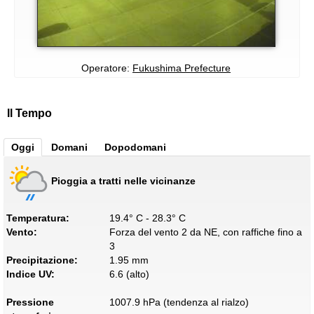
Operatore:
Fukushima Prefecture
Il Tempo
Oggi
Domani
Dopodomani
Pioggia a tratti nelle vicinanze
Temperatura:
19.4° C - 28.3° C
Vento:
Forza del vento 2 da NE, con raffiche fino a
3
Precipitazione:
1.95 mm
Indice UV:
6.6 (alto)
Pressione
1007.9 hPa (tendenza al rialzo)