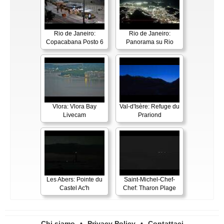
Rio de Janeiro:
Rio de Janeiro:
Copacabana Posto 6
Panorama su Rio
Vlora: Vlora Bay
Val-d'Isère: Refuge du
Livecam
Prariond
Les Abers: Pointe du
Saint-Michel-Chef-
Castel Ac'h
Chef: Tharon Plage
Chi siamo
•
Privacy Policy
•
Contattaci