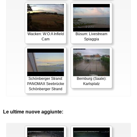
Wacken: W:O:A Infield
Büsum: Livestream
Cam
Spiaggia
Schönberger Strand:
Bernburg (Saale):
PANOMAX Seebrücke
Karlsplatz
Schönberger Strand
Le ultime nuove aggiunte: