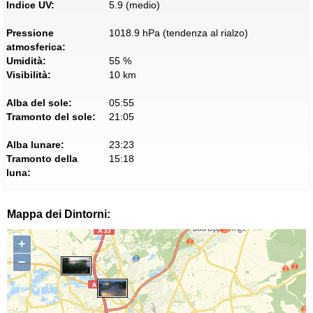
Indice UV:
5.9 (medio)
Pressione
1018.9 hPa (tendenza al rialzo)
atmosferica:
Umidità:
55 %
Visibilità:
10 km
Alba del sole:
05:55
Tramonto del sole:
21:05
Alba lunare:
23:23
Tramonto della
15:18
luna:
Mappa dei Dintorni:
+
−