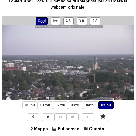
TowerCam
:
Clicca sull'immagine di anteprima per guardare la
webcam originale.
Oggi
Ieri
4.8.
3.8.
2.8.
00:50
01:50
02:50
03:50
04:50
05:50
Mappa
Fullscreen
Guarda