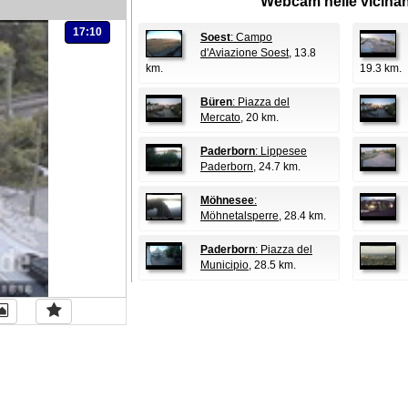
Webcam nelle vicina
17:10
Soest
: Campo
d'Aviazione Soest
, 13.8
km.
19.3 km.
Büren
: Piazza del
Mercato
, 20 km.
Paderborn
: Lippesee
Paderborn
, 24.7 km.
Möhnesee
:
Möhnetalsperre
, 28.4 km.
Paderborn
: Piazza del
Municipio
, 28.5 km.