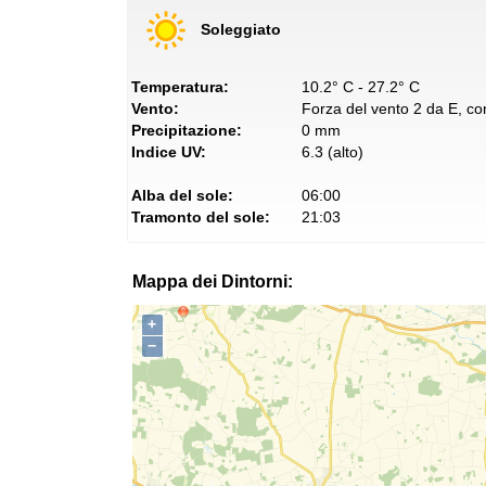
Soleggiato
Temperatura:
10.2° C - 27.2° C
Vento:
Forza del vento 2 da E, con
Precipitazione:
0 mm
Indice UV:
6.3 (alto)
Alba del sole:
06:00
Tramonto del sole:
21:03
Mappa dei Dintorni:
+
−