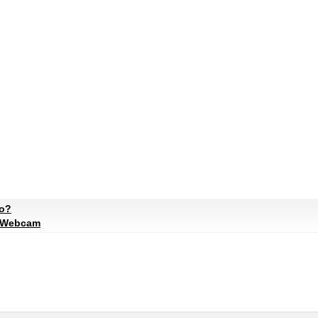
to?
e Webcam