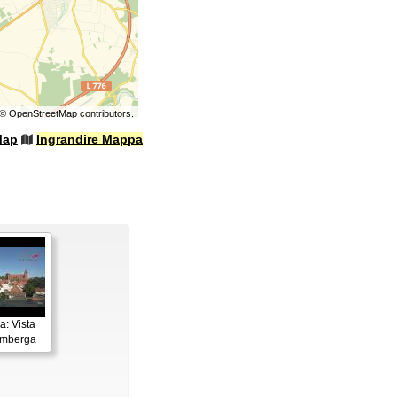
©
OpenStreetMap
contributors.
Map
Ingrandire Mappa
: Vista
imberga