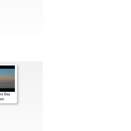
ora Bay
cam