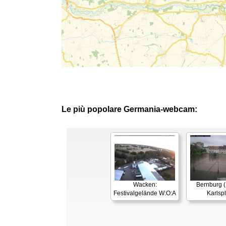
Le più popolare Germania-webcam:
Wacken:
Bernburg (
Festivalgelände W:O:A
Karlspl