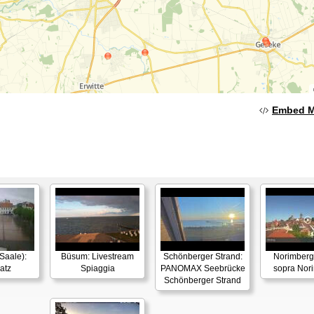
Embed 
Saale):
Büsum: Livestream
Schönberger Strand:
Norimberga
atz
Spiaggia
PANOMAX Seebrücke
sopra Nor
Schönberger Strand