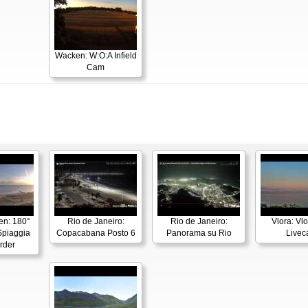
Wacken: W:O:A Infield
Cam
en: 180°
Rio de Janeiro:
Rio de Janeiro:
Vlora: Vl
piaggia
Copacabana Posto 6
Panorama su Rio
Live
rder