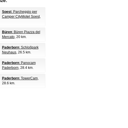
nze:
Soest
: Parcheggio per
Camper CityMotel Soest
,
Büren
: Büren Piazza del
Mercato
, 20 km.
Paderborn
: Schloßpark
Neuhaus
, 26.5 km.
Paderborn
: Panocam
Paderborn
, 28.4 km.
Paderborn
: TowerCam
,
28.6 km.