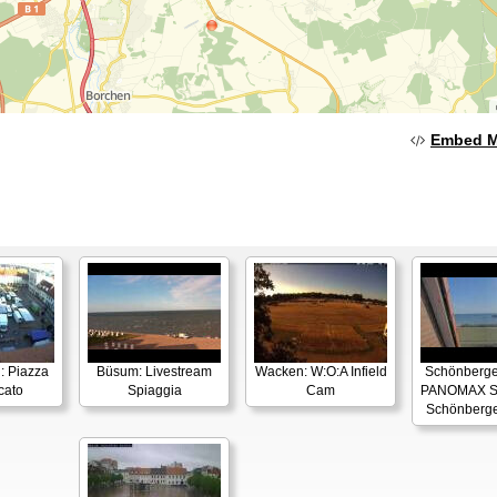
Embed 
: Piazza
Büsum: Livestream
Wacken: W:O:A Infield
Schönberger
cato
Spiaggia
Cam
PANOMAX S
Schönberge