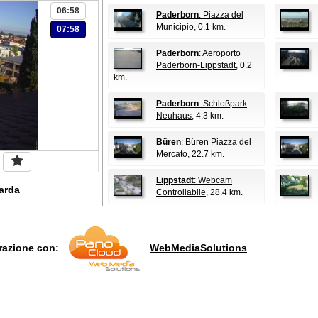
06:58
Paderborn
: Piazza del
Municipio
, 0.1 km.
07:58
Paderborn
: Aeroporto
Paderborn-Lippstadt
, 0.2
km.
Paderborn
: Schloßpark
Neuhaus
, 4.3 km.
Büren
: Büren Piazza del
Mercato
, 22.7 km.
Lippstadt
: Webcam
arda
Controllabile
, 28.4 km.
orazione con:
WebMediaSolutions