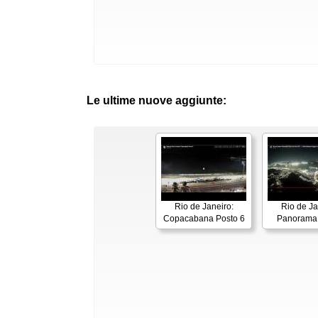
Le ultime nuove aggiunte:
Rio de Janeiro:
Rio de Ja
Copacabana Posto 6
Panorama 