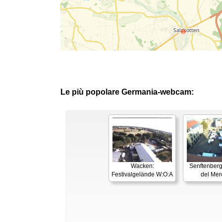
Le più popolare Germania-webcam:
Wacken:
Senftenberg
Festivalgelände W:O:A
del Mer