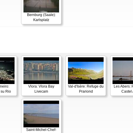
Bernburg (Saale):
Karlsplatz
neiro:
Vlora: Vlora Bay
Val-d'Isère: Refuge du
Les Abers: 
su Rio
Livecam
Prariond
Castel 
Saint-Michel-Chef-