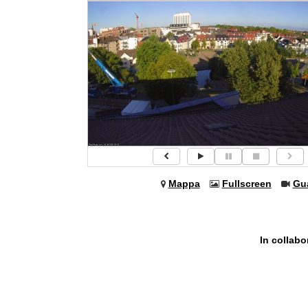
Mappa
Fullscreen
Gu
In collab