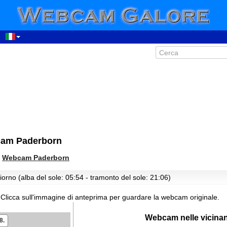
cam Paderborn
>
Webcam Paderborn
orno (alba del sole: 05:54 - tramonto del sole: 21:06)
:
Clicca sull'immagine di anteprima per guardare la webcam originale.
Webcam nelle vicina
8.